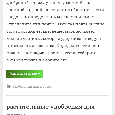
удобрени
удобрений в тяжелую почву может быть
в
сложной задачей, но ее можно облегчить, если
тяжелую
следовать определенным рекомендациям.
почву
Определите тип почвы: Тяжелая почва обычно
богата органическим веществом, но имеет
мелкие частицы, которые удерживают воду и
питательные вещества. Определить тип почвы
можно с помощью простого теста: соберите
образец почвы и смочите его…
“внесение
Читать статью
»
удобрений
в
тяжелую
Удобрения для почвы
почву”
растительные удобрения для