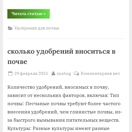
“сезонное
Читать статью
»
внесения
удобрений
в
Удобрения для почвы
почву”
сколько удобрений вноситься в
почве
Posted
By
к
29 февраля 2024
snabog
Комментариев
нет
on
записи
сколько
Количество удобрений, вносимых в почву,
удобрени
зависит от нескольких факторов, включая: Тип
вноситьс
почвы: Песчаные почвы требуют более частого
в
внесения удобрений, чем глинистые почвы, из-
почве
за быстрого вымывания питательных веществ.
Культуры: Разные культуры имеют разные