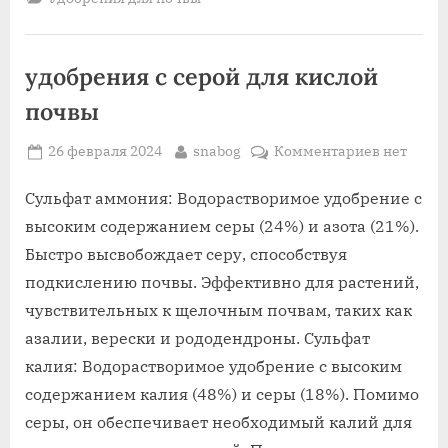
удобрения с серой для кислой
почвы
Posted
By
к
26 февраля 2024
snabog
Комментариев
нет
on
записи
удобрени
Сульфат аммония: Водорастворимое удобрение с
с
высоким содержанием серы (24%) и азота (21%).
серой
Быстро высвобождает серу, способствуя
для
подкислению почвы. Эффективно для растений,
кислой
чувствительных к щелочным почвам, таких как
почвы
азалии, верески и рододендроны. Сульфат
калия: Водорастворимое удобрение с высоким
содержанием калия (48%) и серы (18%). Помимо
серы, он обеспечивает необходимый калий для