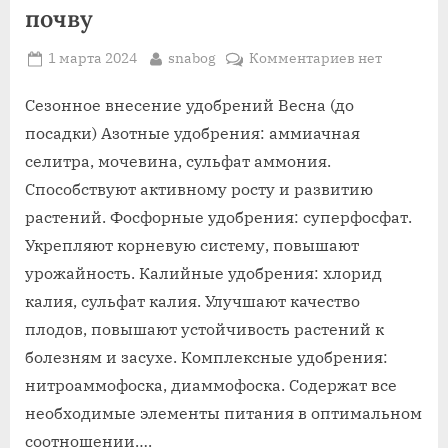
почву
Posted
By
к
1 марта 2024
snabog
Комментариев
нет
on
записи
сезонное
Сезонное внесение удобрений Весна (до
внесения
посадки) Азотные удобрения: аммиачная
удобрений
селитра, мочевина, сульфат аммония.
в
Способствуют активному росту и развитию
почву
растений. Фосфорные удобрения: суперфосфат.
Укрепляют корневую систему, повышают
урожайность. Калийные удобрения: хлорид
калия, сульфат калия. Улучшают качество
плодов, повышают устойчивость растений к
болезням и засухе. Комплексные удобрения:
нитроаммофоска, диаммофоска. Содержат все
необходимые элементы питания в оптимальном
соотношении….