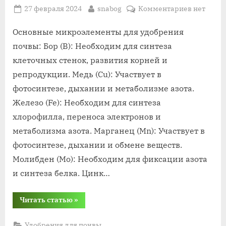
Posted
By
к
27 февраля 2024
snabog
Комментариев
нет
on
записи
микроэл
Основные микроэлементы для удобрения
для
почвы: Бор (B): Необходим для синтеза
удобрени
клеточных стенок, развития корней и
почвы
репродукции. Медь (Cu): Участвует в
фотосинтезе, дыхании и метаболизме азота.
Железо (Fe): Необходим для синтеза
хлорофилла, переноса электронов и
метаболизма азота. Марганец (Mn): Участвует в
фотосинтезе, дыхании и обмене веществ.
Молибден (Mo): Необходим для фиксации азота
и синтеза белка. Цинк…
“микроэлементы
Читать статью
»
для
удобрения
почвы”
Удобрения для почвы