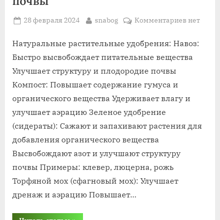
почвы
Posted
By
к
28 февраля 2024
snabog
Комментариев
нет
on
записи
растител
Натуральные растительные удобрения: Навоз:
удобрени
Быстро высвобождает питательные вещества
для
Улучшает структуру и плодородие почвы
почвы
Компост: Повышает содержание гумуса и
органического вещества Удерживает влагу и
улучшает аэрацию Зеленое удобрение
(сидераты): Сажают и запахивают растения для
добавления органического вещества
Высвобождают азот и улучшают структуру
почвы Примеры: клевер, люцерна, рожь
Торфяной мох (сфагновый мох): Улучшает
дренаж и аэрацию Повышает…
“растительные