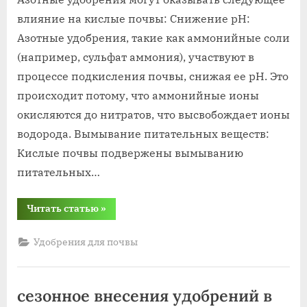
на
влияние на кислые почвы: Снижение pH:
кислых
Азотные удобрения, такие как аммонийные соли
почвах
(например, сульфат аммония), участвуют в
процессе подкисления почвы, снижая ее pH. Это
происходит потому, что аммонийные ионы
окисляются до нитратов, что высвобождает ионы
водорода. Вымывание питательных веществ:
Кислые почвы подвержены вымыванию
питательных…
“азотные
Читать статью
»
удобрения
на
кислых
Удобрения для почвы
почвах”
сезонное внесения удобрений в