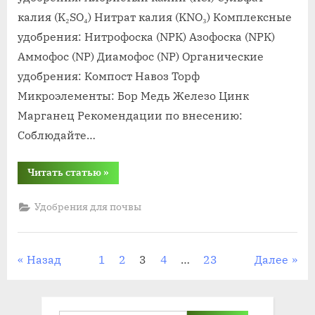
калия (K₂SO₄) Нитрат калия (KNO₃) Комплексные
удобрения: Нитрофоска (NPK) Азофоска (NPK)
Аммофос (NP) Диамофос (NP) Органические
удобрения: Компост Навоз Торф
Микроэлементы: Бор Медь Железо Цинк
Марганец Рекомендации по внесению:
Соблюдайте…
“удобрения
Читать статью
»
для
нейтральной
почвы”
Удобрения для почвы
Пагинация
Назад
1
2
3
4
…
23
Далее
записей