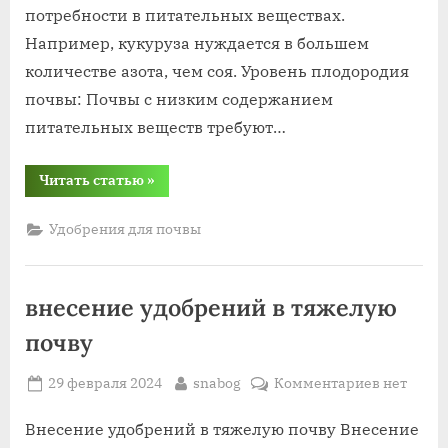
потребности в питательных веществах.
Например, кукуруза нуждается в большем
количестве азота, чем соя. Уровень плодородия
почвы: Почвы с низким содержанием
питательных веществ требуют…
“сколько
Читать статью
»
удобрений
вноситься
в
Удобрения для почвы
почве”
внесение удобрений в тяжелую
почву
Posted
By
к
29 февраля 2024
snabog
Комментариев
нет
on
записи
внесение
Внесение удобрений в тяжелую почву Внесение