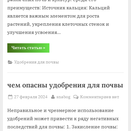
преимуществ: Источник кальция: Кальций
является важным элементом для роста
растений, укрепления клеточных стенок и
улучшения усвоения…
“нитрат
Читать статью
»
кальция
при
удобрении
Удобрения для почвы
почв”
чем опасны удобрения для почвы
Posted
By
к
27 февраля 2024
snabog
Комментариев
нет
on
записи
чем
Неправильное и чрезмерное использование
опасны
удобрений может привести к ряду негативных
удобрени
последствий для почвы: 1. Закисление почвы:
для