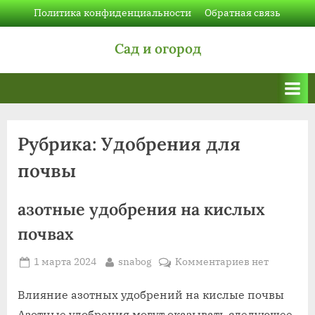
Skip
Политика конфиденциальности
Обратная связь
to
Сад и огород
content
Рубрика:
Удобрения для
почвы
азотные удобрения на кислых
почвах
Posted
By
к
1 марта 2024
snabog
Комментариев
нет
on
записи
азотные
Влияние азотных удобрений на кислые почвы
удобрения
Азотные удобрения могут оказывать следующее