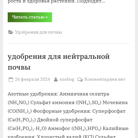
роста и здоровья растений. Подходит…
“удобрения
Читать статью
»
с
серой
для
Удобрения для почвы
кислой
почвы”
удобрения для нейтральной
почвы
Posted
By
к
26 февраля 2024
snabog
Комментариев
нет
on
записи
удобрени
Азотные удобрения: Аммиачная селитра
для
(NH₄NO₃) Сульфат аммония ((NH₄)₂SO₄) Мочевина
нейтраль
(CO(NH₂)₂) Фосфорные удобрения: Суперфосфат
почвы
(Ca(H₂PO₄)₂) Двойной суперфосфат
(Ca(H₂PO₄)₂·H₂O) Аммофос ((NH₄)₂HPO₄) Калийные
удобрения: Хлористый калий (KCl) Сульфат