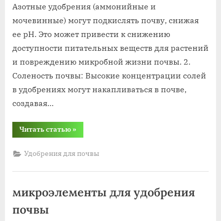
Азотные удобрения (аммонийные и
почвы
мочевинные) могут подкислять почву, снижая
ее pH. Это может привести к снижению
доступности питательных веществ для растений
и повреждению микробной жизни почвы. 2.
Соленость почвы: Высокие концентрации солей
в удобрениях могут накапливаться в почве,
создавая…
“чем
Читать статью
»
опасны
удобрения
для
Удобрения для почвы
почвы”
микроэлементы для удобрения
почвы