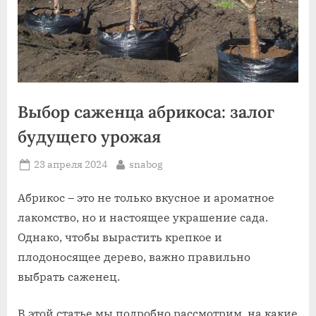
Выбор саженца абрикоса: залог
будущего урожая
Posted
By
23 апреля 2024
snabog
on
Абрикос – это не только вкусное и ароматное
лакомство, но и настоящее украшение сада.
Однако, чтобы вырастить крепкое и
плодоносящее дерево, важно правильно
выбрать саженец.
В этой статье мы подробно рассмотрим, на какие