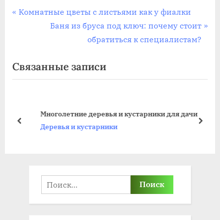
Навигация
П
Комнатные цветы с листьями как у фиалки
р
С
Баня из бруса под ключ: почему стоит
по
е
л
обратиться к специалистам?
записям
д
е
Связанные записи
ы
д
д
у
у
ю
щ
щ
Многолетние деревья и кустарники для дачи
а
а
пред
дале
Деревья и кустарники
я
я
з
з
а
а
п
п
Найти:
и
и
с
с
ь
ь