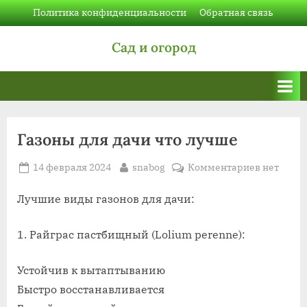
Skip
Политика конфиденциальности
Обратная связь
to
Сад и огород
content
Газоны для дачи что лучше
Posted
By
к
14 февраля 2024
snabog
Комментариев
нет
on
записи
Газоны
Лучшие виды газонов для дачи:
для
дачи
1. Райграс пастбищный (Lolium perenne):
что
лучше
Устойчив к вытаптыванию
Быстро восстанавливается