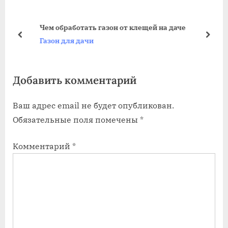
д
у
у
ю
Чем обработать газон от клещей на даче
щ
щ
пред
дале
Газон для дачи
а
а
я
я
Добавить комментарий
з
з
а
а
Ваш адрес email не будет опубликован.
п
п
Обязательные поля помечены
*
и
и
с
с
Комментарий
*
ь
ь
:
: