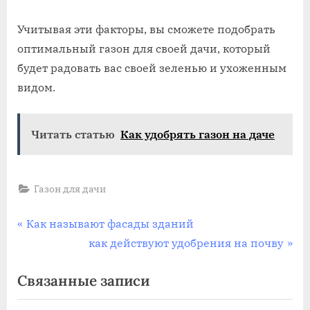
Учитывая эти факторы, вы сможете подобрать
оптимальный газон для своей дачи, который
будет радовать вас своей зеленью и ухоженным
видом.
Читать статью
Как удобрять газон на даче
Газон для дачи
Навигация
П
Как называют фасады зданий
р
С
как действуют удобрения на почву
по
е
л
Связанные записи
записям
д
е
ы
д