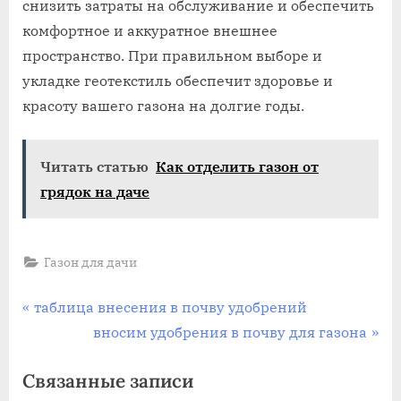
снизить затраты на обслуживание и обеспечить
комфортное и аккуратное внешнее
пространство. При правильном выборе и
укладке геотекстиль обеспечит здоровье и
красоту вашего газона на долгие годы.
Читать статью
Как отделить газон от
грядок на даче
Газон для дачи
Навигация
П
таблица внесения в почву удобрений
р
С
вносим удобрения в почву для газона
по
е
л
Связанные записи
записям
д
е