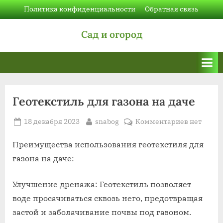
Skip
Политика конфиденциальности
Обратная связь
to
Сад и огород
content
Геотекстиль для газона на даче
Posted
By
к
18 декабря 2023
snabog
Комментариев
нет
on
записи
Геотексти
Преимущества использования геотекстиля для
для
газона на даче:
газона
на
Улучшение дренажа: Геотекстиль позволяет
даче
воде просачиваться сквозь него, предотвращая
застой и заболачивание почвы под газоном.