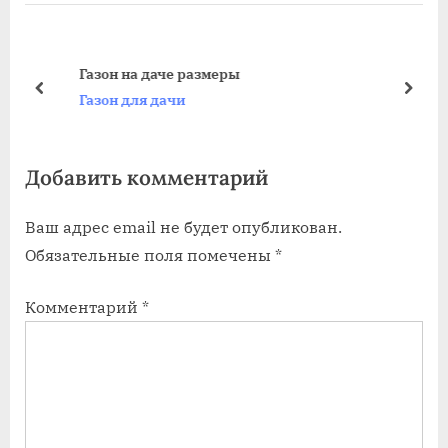
ы
д
д
у
у
ю
Газон на даче размеры
щ
щ
пред
дале
Газон для дачи
а
а
я
я
Добавить комментарий
з
з
а
а
Ваш адрес email не будет опубликован.
п
п
Обязательные поля помечены
*
и
и
с
с
Комментарий
*
ь
ь
:
: