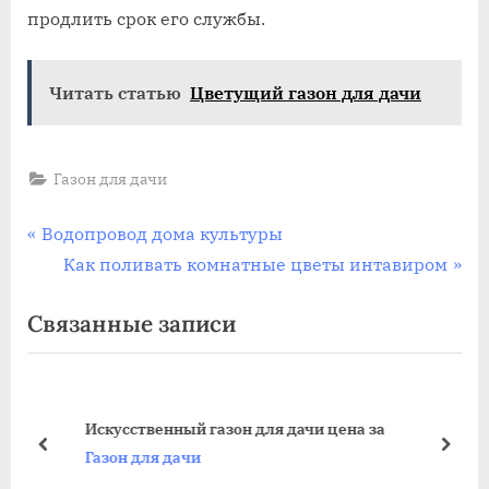
продлить срок его службы.
Читать статью
Цветущий газон для дачи
Газон для дачи
Навигация
П
Водопровод дома культуры
р
С
Как поливать комнатные цветы интавиром
по
е
л
Связанные записи
записям
д
е
ы
д
д
у
у
ю
Искусственный газон для дачи цена за
щ
щ
пред
дале
Газон для дачи
а
а