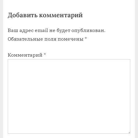
я
я
Добавить комментарий
з
з
а
а
Ваш адрес email не будет опубликован.
п
п
Обязательные поля помечены
*
и
и
с
с
Комментарий
*
ь
ь
:
: