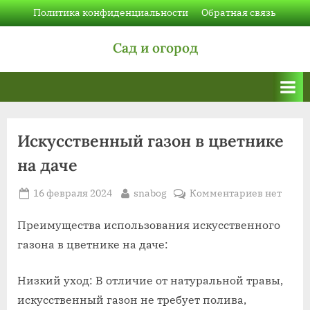
Skip
Политика конфиденциальности
Обратная связь
to
Сад и огород
content
Искусственный газон в цветнике
на даче
Posted
By
к
16 февраля 2024
snabog
Комментариев
нет
on
записи
Искусств
Преимущества использования искусственного
газон
газона в цветнике на даче:
в
цветнике
Низкий уход: В отличие от натуральной травы,
на
искусственный газон не требует полива,
даче