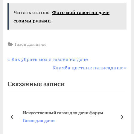
Читать статью
Фото мой газон на даче
своими руками
Газон для дачи
Навигация
П
Как убрать мох с газона на даче
р
С
Клумба цветник палисадник
по
е
л
Связанные записи
записям
д
е
ы
д
д
у
у
ю
Искусственный газон для дачи форум
щ
щ
пред
дале
Газон для дачи
а
а