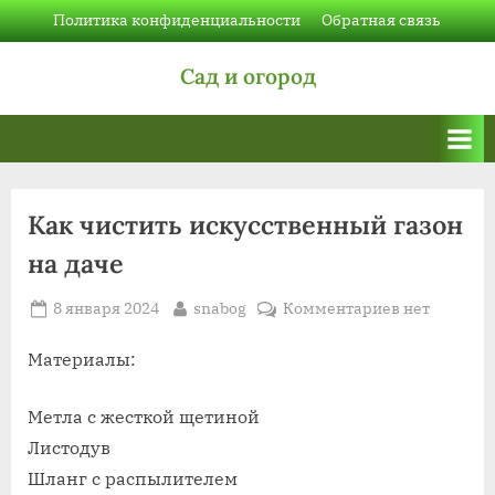
Skip
Политика конфиденциальности
Обратная связь
to
Сад и огород
content
Как чистить искусственный газон
на даче
Posted
By
к
8 января 2024
snabog
Комментариев
нет
on
записи
Как
Материалы:
чистить
искусствен
Метла с жесткой щетиной
газон
Листодув
на
Шланг с распылителем
даче