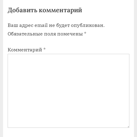
я
я
Добавить комментарий
з
з
а
а
Ваш адрес email не будет опубликован.
п
п
Обязательные поля помечены
*
и
и
с
с
Комментарий
*
ь
ь
:
: