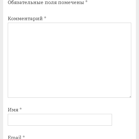
Обязательные поля помечены
*
и
и
с
с
Комментарий
*
ь
ь
:
:
Имя
*
Email
*