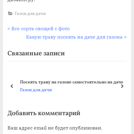
Газон для дачи
Навигация
П
Все сорта овощей с фото
р
С
Какую траву посеять на даче для газона
по
е
л
Связанные записи
записям
д
е
ы
д
д
у
у
ю
Посеять траву на газоне самостоятельно на даче
щ
щ
пред
дале
Газон для дачи
а
а
я
я
Добавить комментарий
з
з
а
а
Ваш адрес email не будет опубликован.
п
п