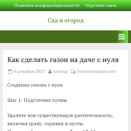
Skip
Политика конфиденциальности
Обратная связь
to
Сад и огород
content
Как сделать газон на даче с нуля
Posted
By
к
6 декабря 2023
snabog
Комментариев
нет
on
записи
Как
Создание газона с нуля
сделать
газон
Шаг 1: Подготовка почвы
на
даче
Удалите всю существующую растительность,
с
включая траву, сорняки и кусты.
нуля