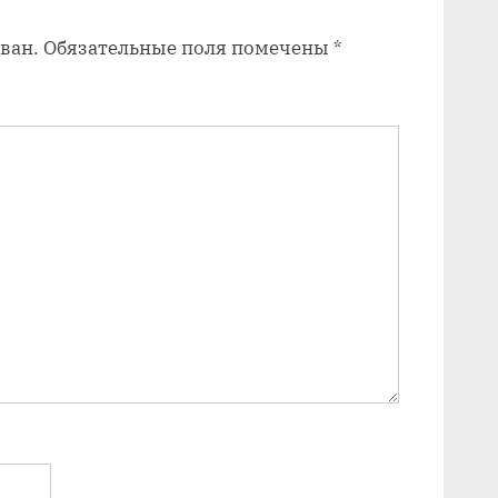
п
ван.
Обязательные поля помечены
*
и
с
ь
: