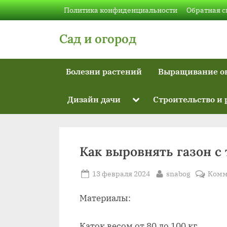
Skip
Политика конфиденциальности
Обратная с
to
content
Сад и огород
Болезни растений
Выращивание о
Toggle
Дизайн дачи
Строительство и
sub-
menu
Как выровнять газон с 
Posted
By
13 февраля 2024
snabog
Комм
on
Материалы:
Каток весом от 80 до 100 кг