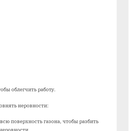
с
травой
на
даче
обы облегчить работу.
ровнять неровности:
сю поверхность газона, чтобы разбить
неровности.