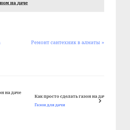
оном на даче
С
а
Ремонт сантехник в алматы
л
е
д
у
ю
щ
даче
Сдела
Как просто сделать газон на даче
рука
а
далее
Газон для дачи
Газон
я
з
а