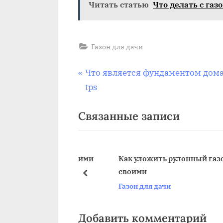
Читать статью
Что делать с газ
Газон для дачи
Навигация
П
Что является фундаментом дом
р
tps
по
е
Связанные записи
д
записям
ы
д
у
зон на даче своими
Как уложить рулонный газон на 
своими
щ
пред
Газон для дачи
а
я
з
Добавить комментарий