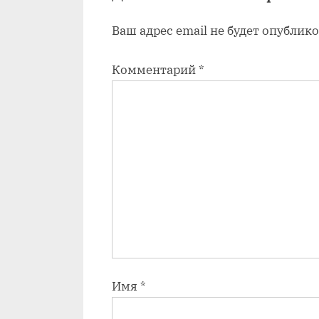
а
Ваш адрес email не будет опублико
п
и
Комментарий
*
с
ь
:
Имя
*