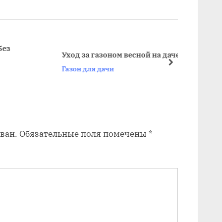
д
у
ю
щ
Уход за газоном весной на даче
Рулон
а
далее
Газон для дачи
Газон
я
з
а
п
ван.
Обязательные поля помечены
*
и
с
ь
: