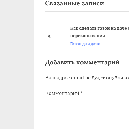
Связанные записи
д
записям
ы
д
у
Как сделать газон на даче без
е на даче фото
перекапывания
щ
пред
Газон для дачи
а
я
з
Добавить комментарий
а
Ваш адрес email не будет опублико
п
и
Комментарий
*
с
ь
: