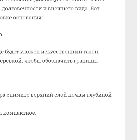
газон
 долговечности и внешнего вида. Вот
на
овке основания:
даче
а
де будет уложен искусственный газон.
еревкой, чтобы обозначить границы.
ра снимите верхний слой почвы глубиной
и компактное.