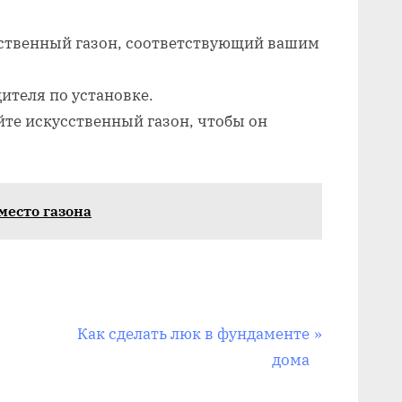
ственный газон, соответствующий вашим
ителя по установке.
те искусственный газон, чтобы он
место газона
С
Как сделать люк в фундаменте
л
дома
е