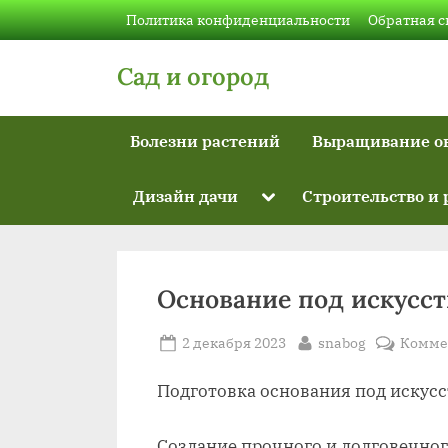
Skip
Политика конфиденциальности
Обратная с
to
content
Сад и огород
Болезни растений
Выращивание о
Toggle
Дизайн дачи
Строительство и
sub-
menu
Основание под искусст
Posted
By
2 декабря 2023
snabog
Комме
on
Подготовка основания под искусс
Создание прочного и долговечног