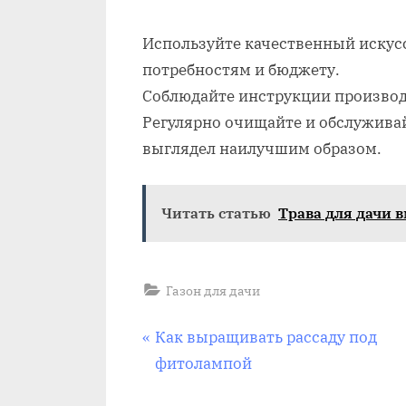
Используйте качественный искус
потребностям и бюджету.
Соблюдайте инструкции производ
Регулярно очищайте и обслуживай
выглядел наилучшим образом.
Читать статью
Трава для дачи в
Газон для дачи
Навигация
П
Как выращивать рассаду под
р
фитолампой
по
е