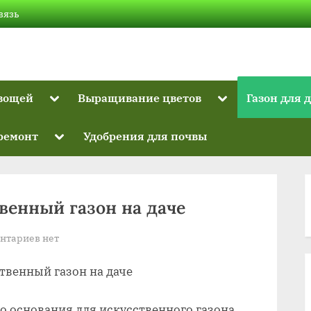
вязь
Toggle
Toggle
вощей
Выращивание цветов
Газон для 
sub-
sub-
Toggle
menu
menu
sub-
Toggle
 ремонт
Удобрения для почвы
menu
sub-
menu
венный газон на даче
к
нтариев
нет
записи
твенный газон на даче
Основание
под
искусственный
о основания для искусственного газона