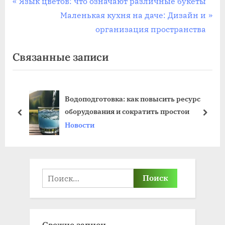
Навигация
П
Язык цветов: что означают различные букеты
р
С
Маленькая кухня на даче: Дизайн и
по
е
л
организация пространства
записям
д
е
Связанные записи
ы
д
д
у
у
ю
Водоподготовка: как повысить ресурс
щ
щ
оборудования и сократить простои
а
а
пред
дале
Новости
я
я
з
з
а
а
п
п
Найти:
и
и
с
с
ь
ь