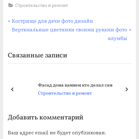
Строительство и ремонт
Навигация
П
Кострище для дачи фото дизайн
р
С
Вертикальные цветники своими руками фото
по
е
л
клумбы
записям
д
е
Связанные записи
ы
д
д
у
у
ю
щ
щ
Фасад дома камнем кто делал сам
а
а
пред
дале
Строительство и ремонт
я
я
з
з
Добавить комментарий
а
а
п
п
Ваш адрес email не будет опубликован.
и
и