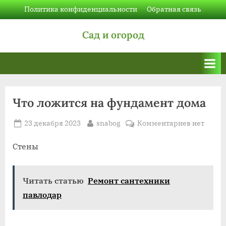
Skip
Политика конфиденциальности
Обратная связь
to
Сад и огород
content
Что ложится на фундамент дома
Posted
By
к
23 декабря 2023
snabog
Комментариев
нет
on
записи
Что
Стены
ложится
на
Читать статью
Ремонт сантехники
фундамен
дома
павлодар