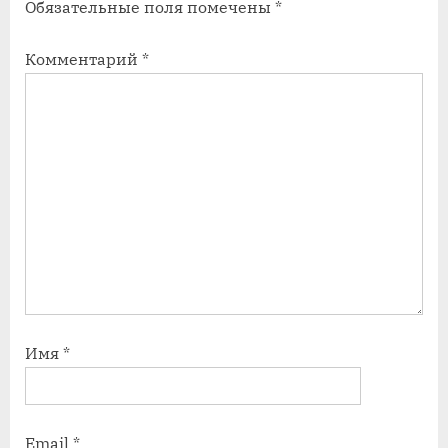
Обязательные поля помечены
*
с
с
ь
ь
Комментарий
*
:
:
Имя
*
Email
*