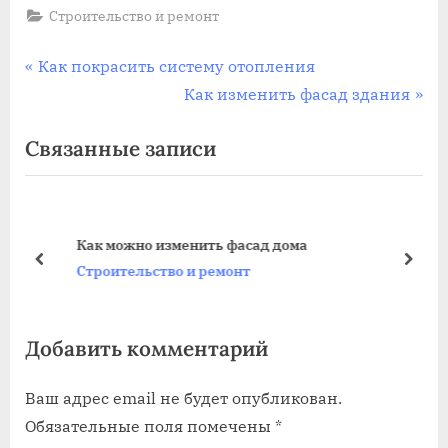
Строительство и ремонт
Навигация
П
Как покрасить систему отопления
р
С
Как изменить фасад здания
по
е
л
Связанные записи
записям
д
е
ы
д
д
у
у
ю
Как можно изменить фасад дома
щ
щ
пред
дале
Строительство и ремонт
а
а
я
я
Добавить комментарий
з
з
а
а
Ваш адрес email не будет опубликован.
п
п
Обязательные поля помечены
*
и
и