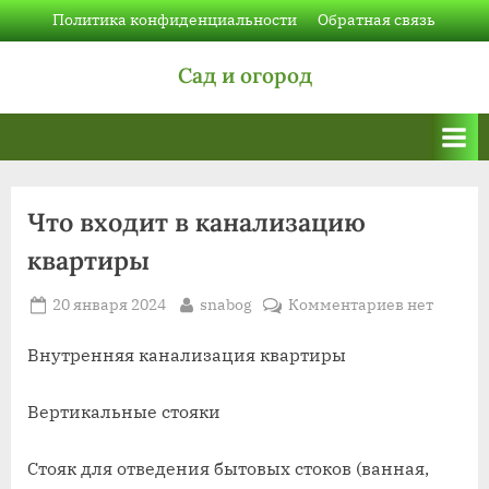
Skip
Политика конфиденциальности
Обратная связь
to
Сад и огород
content
Что входит в канализацию
квартиры
Posted
By
к
20 января 2024
snabog
Комментариев
нет
on
записи
Что
Внутренняя канализация квартиры
входит
в
Вертикальные стояки
канализац
квартиры
Стояк для отведения бытовых стоков (ванная,