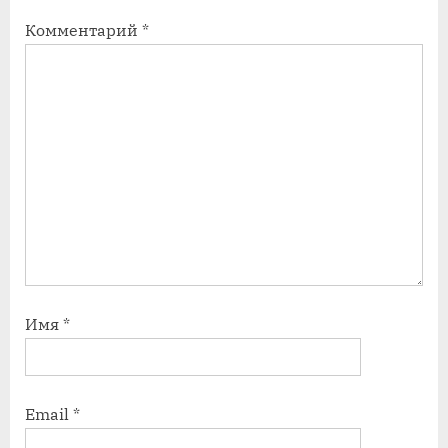
с
с
Комментарий
*
ь
ь
:
:
Имя
*
Email
*