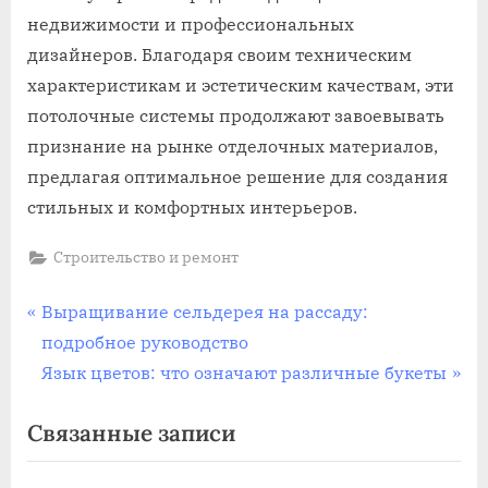
недвижимости и профессиональных
дизайнеров. Благодаря своим техническим
характеристикам и эстетическим качествам, эти
потолочные системы продолжают завоевывать
признание на рынке отделочных материалов,
предлагая оптимальное решение для создания
стильных и комфортных интерьеров.
Строительство и ремонт
Навигация
П
Выращивание сельдерея на рассаду:
р
подробное руководство
по
е
С
Язык цветов: что означают различные букеты
записям
д
л
Связанные записи
ы
е
д
д