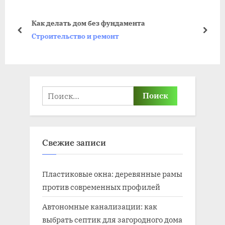
у
у
щ
ю
Как делать дом без фундамента
а
щ
пред
дале
Строительство и ремонт
я
а
з
я
а
з
п
а
Найти:
и
п
с
и
ь
с
Свежие записи
:
ь
:
Пластиковые окна: деревянные рамы
против современных профилей
Автономные канализации: как
выбрать септик для загородного дома