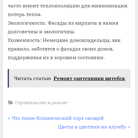
часто имеют теплоизоляцию для минимизации
потерь тепла.
Экологичность: Фасады из кирпича и камня
долговечны и экологичны.
Ухоженность: Немецкие домовладельцы, как
правило, заботятся о фасадах своих домов,
поддерживая их в хорошем состоянии.
Читать статью
Ремонт сантехники витебск
Строительство и ремонт
Навигация
П
Что такое ботанический сорт овощей
р
С
Цветы в цветник на клумбу
по
е
л