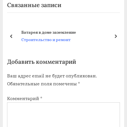
Связанные записи
записям
д
е
ы
д
д
у
у
ю
Батарея в доме заземление
щ
щ
пред
дале
Строительство и ремонт
а
а
я
я
Добавить комментарий
з
з
а
а
Ваш адрес email не будет опубликован.
п
п
Обязательные поля помечены
*
и
и
с
с
Комментарий
*
ь
ь
:
: