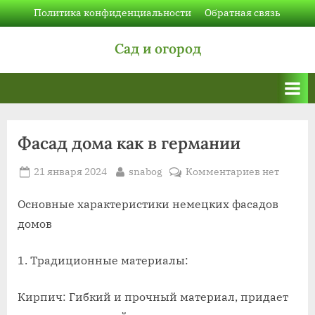
Skip
Политика конфиденциальности
Обратная связь
to
Сад и огород
content
Фасад дома как в германии
Posted
By
к
21 января 2024
snabog
Комментариев
нет
on
записи
Фасад
Основные характеристики немецких фасадов
дома
домов
как
в
1. Традиционные материалы:
германии
Кирпич: Гибкий и прочный материал, придает