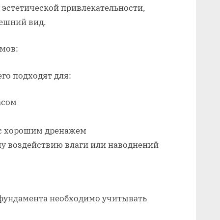
ь эстетической привлекательности,
нешний вид.
мов:
го подходят для:
асом
 с хорошим дренажем
у воздействию влаги или наводнений
фундамента необходимо учитывать