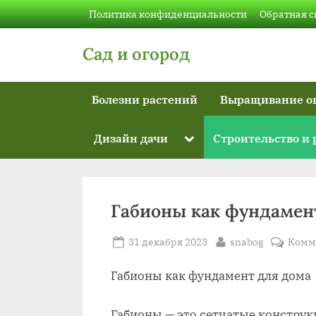
Skip
Политика конфиденциальности
Обратная с
to
content
Сад и огород
Болезни растений
Выращивание о
Toggle
Дизайн дачи
Строительство и
sub-
menu
Габионы как фундамен
Posted
By
31 декабря 2023
snabog
Комм
on
Габионы как фундамент для дома
Габионы — это сетчатые констру