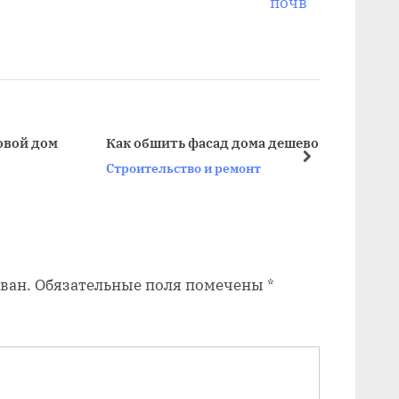
л
почв
е
д
у
ю
щ
дом
Как обшить фасад дома дешево
а
далее
Строительство и ремонт
я
з
а
п
ван.
Обязательные поля помечены
*
и
с
ь
: