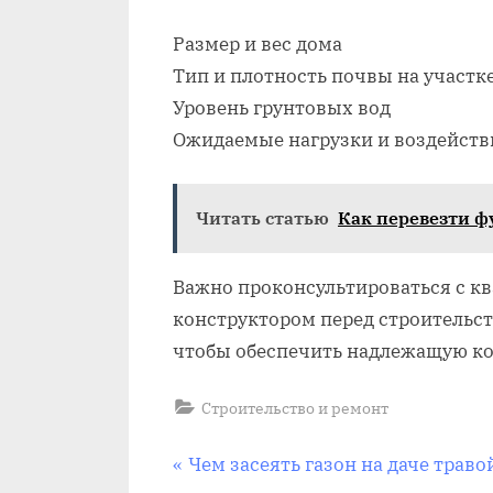
Размер и вес дома
Тип и плотность почвы на участк
Уровень грунтовых вод
Ожидаемые нагрузки и воздейств
Читать статью
Как перевезти ф
Важно проконсультироваться с 
конструктором перед строительс
чтобы обеспечить надлежащую ко
Строительство и ремонт
Навигация
П
Чем засеять газон на даче траво