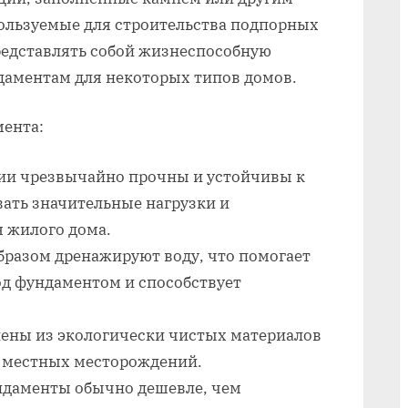
для
ользуемые для строительства подпорных
дома
редставлять собой жизнеспособную
аментам для некоторых типов домов.
ента:
ии чрезвычайно прочны и устойчивы к
ать значительные нагрузки и
 жилого дома.
бразом дренажируют воду, что помогает
од фундаментом и способствует
лены из экологически чистых материалов
с местных месторождений.
ндаменты обычно дешевле, чем