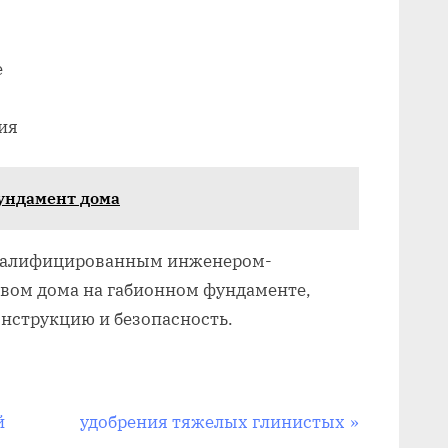
е
ия
ундамент дома
квалифицированным инженером-
твом дома на габионном фундаменте,
нструкцию и безопасность.
С
й
удобрения тяжелых глинистых