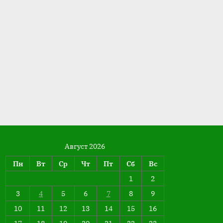
Август 2026
Пн
Вт
Ср
Чт
Пт
Сб
Вс
1
2
3
4
5
6
7
8
9
10
11
12
13
14
15
16