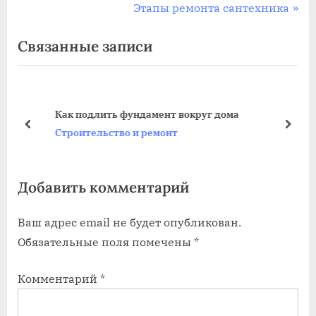
р
С
Этапы ремонта сантехника
по
е
л
Связанные записи
записям
д
е
ы
д
д
у
у
ю
Как подлить фундамент вокруг дома
щ
щ
пред
дале
Строительство и ремонт
а
а
я
я
Добавить комментарий
з
з
а
а
Ваш адрес email не будет опубликован.
п
п
Обязательные поля помечены
*
и
и
с
с
Комментарий
*
ь
ь
:
: