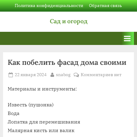
Skip
Политика конфиденциальности
Обратная связь
to
Сад и огород
content
Как побелить фасад дома своими
Posted
By
к
22 января 2024
snabog
Комментариев
нет
on
записи
Как
Материалы и инструменты:
побелить
фасад
Известь (пушонка)
дома
Вода
своими
Лопатка для перемешивания
Малярная кисть или валик