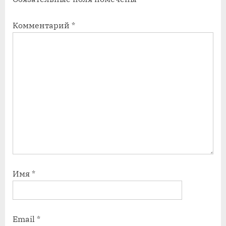
с
с
ь
ь
Комментарий
*
:
:
Имя
*
Email
*