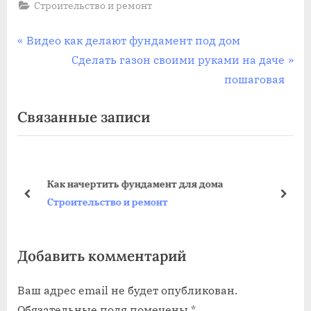
Строительство и ремонт
Навигация
П
Видео как делают фундамент под дом
р
С
Сделать газон своими руками на даче
по
е
л
пошаговая
записям
д
е
Связанные записи
ы
д
д
у
у
ю
щ
щ
Как начертить фундамент для дома
а
а
пред
дале
Строительство и ремонт
я
я
з
з
Добавить комментарий
а
а
п
п
Ваш адрес email не будет опубликован.
и
и
Обязательные поля помечены
*