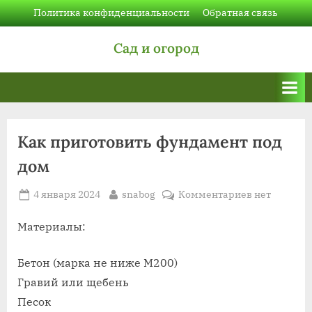
Skip
Политика конфиденциальности
Обратная связь
to
Сад и огород
content
Как приготовить фундамент под
дом
Posted
By
к
4 января 2024
snabog
Комментариев
нет
on
записи
Как
Материалы:
приготовит
фундамент
Бетон (марка не ниже М200)
под
Гравий или щебень
дом
Песок