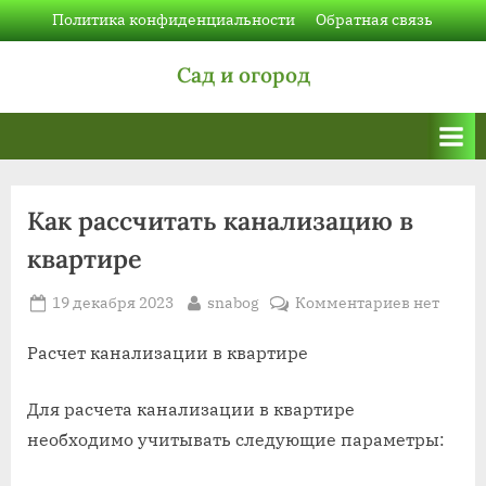
Skip
Политика конфиденциальности
Обратная связь
to
Сад и огород
content
Как рассчитать канализацию в
квартире
Posted
By
к
19 декабря 2023
snabog
Комментариев
нет
on
записи
Как
Расчет канализации в квартире
рассчитат
канализа
Для расчета канализации в квартире
в
необходимо учитывать следующие параметры:
квартире