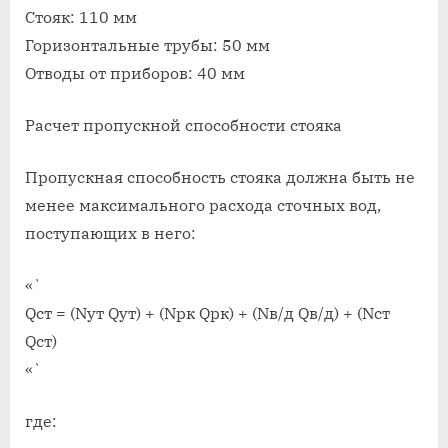
Стояк: 110 мм
Горизонтальные трубы: 50 мм
Отводы от приборов: 40 мм
Расчет пропускной способности стояка
Пропускная способность стояка должна быть не
менее максимального расхода сточных вод,
поступающих в него:
«`
Qст = (Nут Qут) + (Nрк Qрк) + (Nв/д Qв/д) + (Nст
Qст)
«`
где: