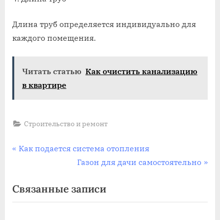
Длина труб определяется индивидуально для
каждого помещения.
Читать статью
Как очистить канализацию
в квартире
Строительство и ремонт
Навигация
П
Как подается система отопления
р
С
Газон для дачи самостоятельно
по
е
л
Связанные записи
записям
д
е
ы
д
д
у