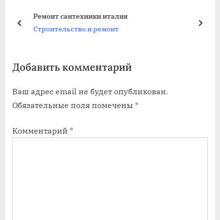
у
ю
Ремонт сантехники италия
щ
щ
пред
дале
Строительство и ремонт
а
а
я
я
Добавить комментарий
з
з
а
а
Ваш адрес email не будет опубликован.
п
п
Обязательные поля помечены
*
и
и
с
с
Комментарий
*
ь
ь
:
: