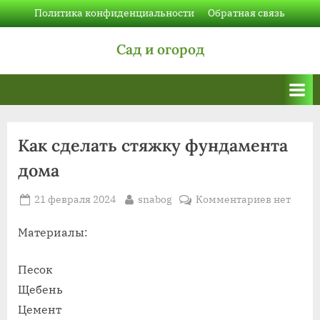
Skip
Политика конфиденциальности
Обратная связь
to
Сад и огород
content
Как сделать стяжку фундамента
дома
Posted
By
к
21 февраля 2024
snabog
Комментариев
нет
on
записи
Как
Материалы:
сделать
стяжку
Песок
фундаме
Щебень
дома
Цемент