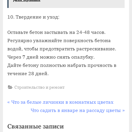
10. Твердение и уход:
Оставьте бетон застывать на 24-48 часов.
Регулярно увлажняйте поверхность бетона
водой, чтобы предотвратить растрескивание.
Через 7 дней можно снять опалубку.
Дайте бетону полностью набрать прочность в
течение 28 дней.
Строительство и ремонт
Навигация
П
Что за белые личинки в комнатных цветах
р
С
Что садить в январе на рассаду цветы
по
е
л
Связанные записи
записям
д
е