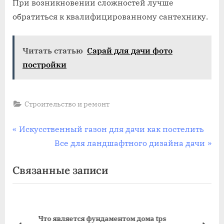
При возникновении сложностей лучше
обратиться к квалифицированному сантехнику.
Читать статью
Сарай для дачи фото
постройки
Строительство и ремонт
Навигация
П
Искусственный газон для дачи как постелить
р
С
Все для ландшафтного дизайна дачи
по
е
л
Связанные записи
записям
д
е
ы
д
д
у
у
ю
Что является фундаментом дома tps