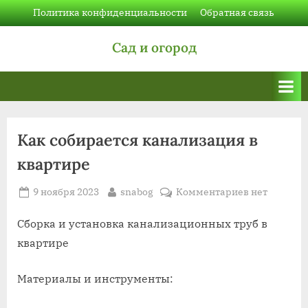
Skip
Политика конфиденциальности
Обратная связь
to
Сад и огород
content
Как собирается канализация в
квартире
Posted
By
к
9 ноября 2023
snabog
Комментариев
нет
on
записи
Как
Сборка и установка канализационных труб в
собирается
квартире
канализаци
в
Материалы и инструменты:
квартире