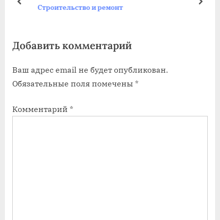
щ
щ
пред
дале
Строительство и ремонт
а
а
я
я
Добавить комментарий
з
з
а
а
Ваш адрес email не будет опубликован.
п
п
Обязательные поля помечены
*
и
и
с
с
Комментарий
*
ь
ь
:
: