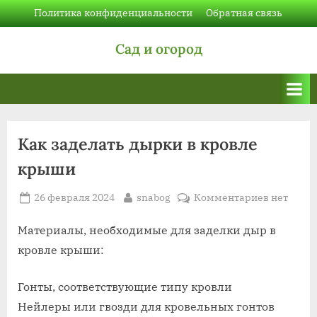
Skip
Политика конфиденциальности
Обратная связь
to
Сад и огород
content
Как заделать дырки в кровле
крыши
Posted
By
к
26 февраля 2024
snabog
Комментариев
нет
on
записи
Как
Материалы, необходимые для заделки дыр в
заделать
кровле крыши:
дырки
в
Гонты, соответствующие типу кровли
кровле
Нейлеры или гвозди для кровельных гонтов
крыши