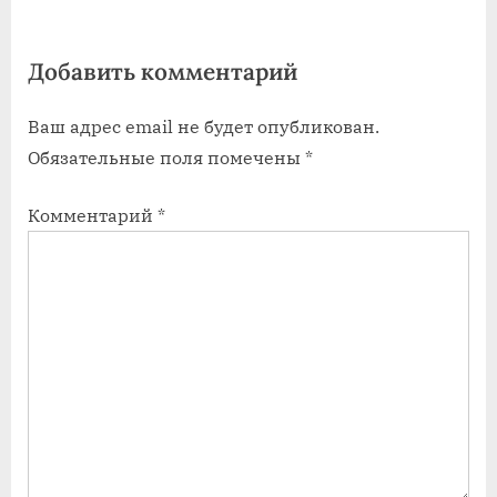
а
а
я
я
Добавить комментарий
з
з
а
а
Ваш адрес email не будет опубликован.
п
п
Обязательные поля помечены
*
и
и
с
с
Комментарий
*
ь
ь
:
: