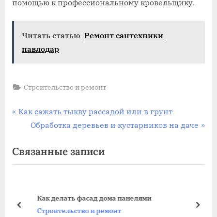
помощью к профессиональному кровельщику.
Читать статью
Ремонт сантехники
павлодар
Строительство и ремонт
Навигация
П
Как сажать тыкву рассадой или в грунт
р
С
Обработка деревьев и кустарников на даче
по
е
л
Связанные записи
записям
д
е
ы
д
д
у
у
ю
Как делать фасад дома панелями
щ
щ
пред
дале
Строительство и ремонт