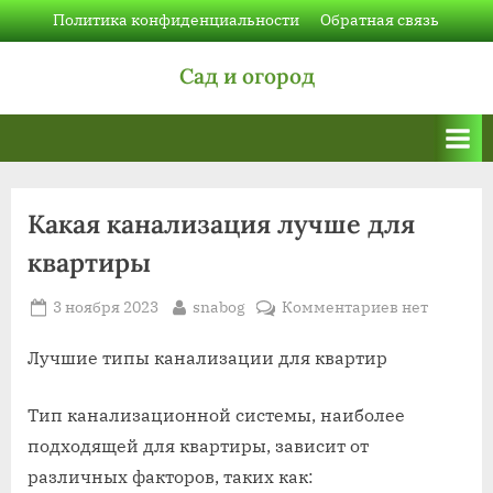
Skip
Политика конфиденциальности
Обратная связь
to
Сад и огород
content
Какая канализация лучше для
квартиры
Posted
By
к
3 ноября 2023
snabog
Комментариев
нет
on
записи
Какая
Лучшие типы канализации для квартир
канализаци
лучше
Тип канализационной системы, наиболее
для
подходящей для квартиры, зависит от
квартиры
различных факторов, таких как: