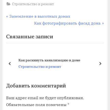
Строительство и ремонт
Навигация
П
Заземление в высотных домах
р
С
Как фотографировать фасад дома
по
е
л
Связанные записи
записям
д
е
ы
д
д
у
у
ю
Как раскинуть канализацию в доме
щ
щ
пред
дале
Строительство и ремонт
а
а
я
я
Добавить комментарий
з
з
а
а
Ваш адрес email не будет опубликован.
п
п
Обязательные поля помечены
*
и
и