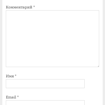
с
с
Комментарий
*
ь
ь
:
:
Имя
*
Email
*