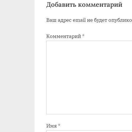
я
Добавить комментарий
з
Ваш адрес email не будет опублико
а
п
Комментарий
*
и
с
ь
:
Имя
*