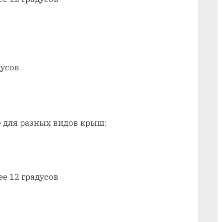
мягкую
кровлю
дусов
 для разных видов крыш:
е 12 градусов