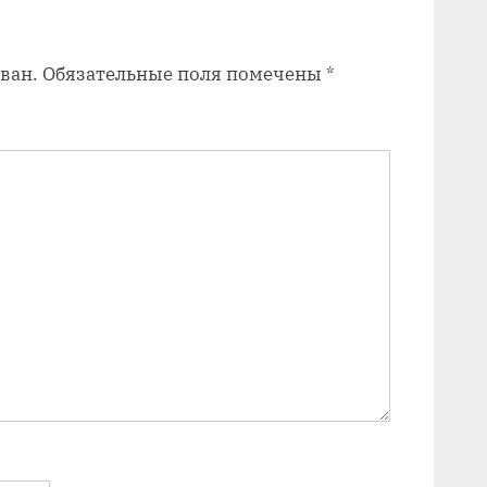
з
а
ван.
Обязательные поля помечены
*
п
и
с
ь
: