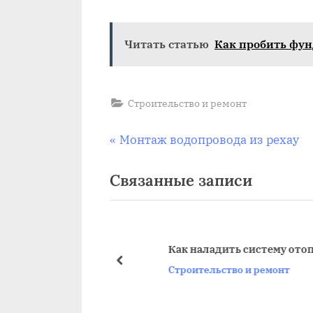
Читать статью
Как пробить фун
Строительство и ремонт
Навигация
П
Монтаж водопровода из рехау
р
по
Связанные записи
е
д
записям
ы
д
овли крыши
Как наладить систему отоплени
у
пред
ремонт
Строительство и ремонт
щ
а