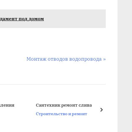
дамент под домом
С
Монтаж отводов водопровода
л
е
д
у
ю
я
Сантехник ремонт слива
Стои
щ
далее
Строительство и ремонт
Строи
а
я