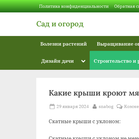
Skip
Политика конфиденциальности
Обратная с
to
content
Сад и огород
Болезни растений
Выращивание о
Toggle
Дизайн дачи
Строительство и
sub-
menu
Какие крыши кроют м
Posted
By
29 января 2024
snabog
Комме
on
Скатные крыши с уклоном:
Скатные крыши с уклоном не мене