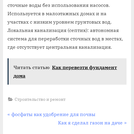
сточные воды без использования насосов.
Используется в малоэтажных домах и на
участках с низким уровнем грунтовых вод.
Локальная канализация (септик): автономная
система для переработки сточных вод в местах,
где отсутствует центральная канализация.
Читать статью
Как перевезти фундамент
дома
Строительство и ремонт
Навигация
П
фосфаты как удобрение для почвы
р
С
Как я сделал газон на даче
по
е
л