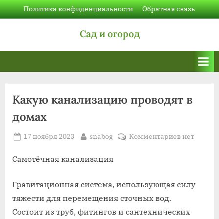
Skip
Политика конфиденциальности
Обратная связь
to
Сад и огород
content
Какую канализацию проводят в
домах
Posted
By
к
17 ноября 2023
snabog
Комментариев
нет
on
записи
Какую
Самотёчная канализация
канализац
проводят
Гравитационная система, использующая силу
в
тяжести для перемещения сточных вод.
домах
Состоит из труб, фитингов и сантехнических