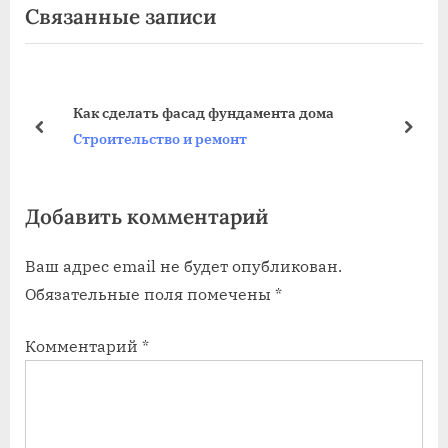
Связанные записи
записям
д
е
ы
д
д
у
у
ю
Как сделать фасад фундамента дома
щ
щ
пред
дале
Строительство и ремонт
а
а
я
я
Добавить комментарий
з
з
а
а
Ваш адрес email не будет опубликован.
п
п
Обязательные поля помечены
*
и
и
с
с
Комментарий
*
ь
ь
:
: