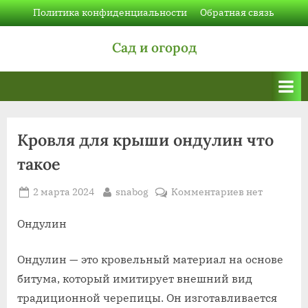
Skip
Политика конфиденциальности
Обратная связь
to
Сад и огород
content
Кровля для крыши ондулин что
такое
Posted
By
к
2 марта 2024
snabog
Комментариев
нет
on
записи
Кровля
Ондулин
для
крыши
Ондулин — это кровельный материал на основе
ондулин
битума, который имитирует внешний вид
что
традиционной черепицы. Он изготавливается
такое