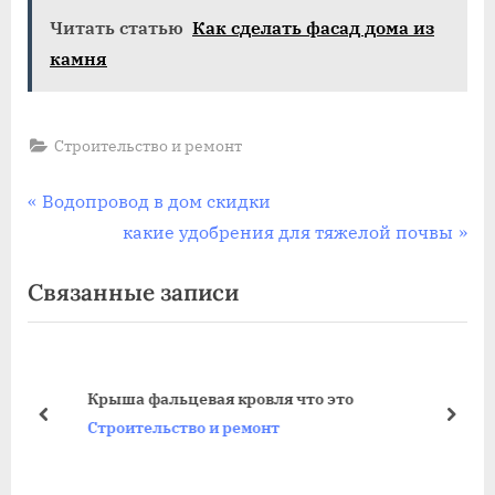
Читать статью
Как сделать фасад дома из
камня
Строительство и ремонт
Навигация
П
Водопровод в дом скидки
р
С
какие удобрения для тяжелой почвы
по
е
л
Связанные записи
записям
д
е
ы
д
д
у
у
ю
Крыша фальцевая кровля что это
щ
щ
пред
дале
Строительство и ремонт
а
а
я
я