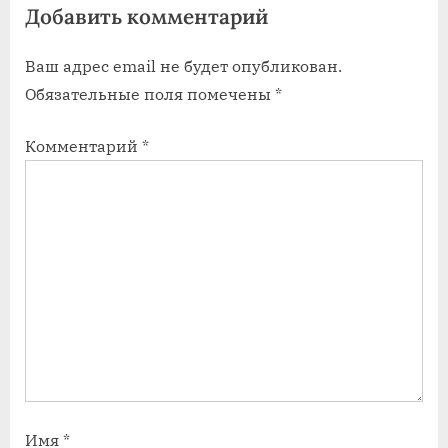
Добавить комментарий
з
з
а
а
Ваш адрес email не будет опубликован.
п
п
Обязательные поля помечены
*
и
и
с
с
Комментарий
*
ь
ь
:
:
Имя
*