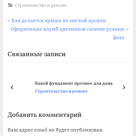
Строительство и ремонт
Навигация
П
Как делается крыша из мягкой кровли
С
р
Оформление клумб цветников своими руками
по
л
е
фото
записям
е
д
Связанные записи
д
ы
у
д
ю
у
щ
щ
Какой фундамент прочнее для дома
а
а
пред
дале
Строительство и ремонт
я
я
з
з
Добавить комментарий
а
а
п
п
Ваш адрес email не будет опубликован.
и
и