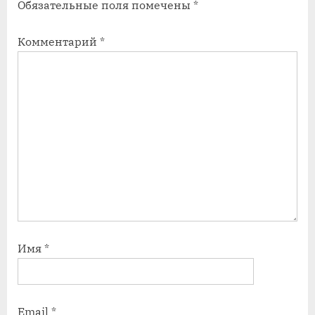
Обязательные поля помечены
*
с
с
ь
ь
Комментарий
*
:
:
Имя
*
Email
*