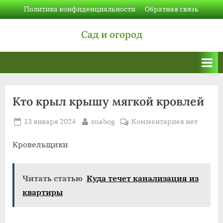
Skip
Политика конфиденциальности
Обратная связь
to
Сад и огород
content
Кто крыл крышу мягкой кровлей
Posted
By
к
13 января 2024
snabog
Комментариев
нет
on
записи
Кто
Кровельщики
крыл
крышу
Читать статью
Куда течет канализация из
мягкой
кровлей
квартиры