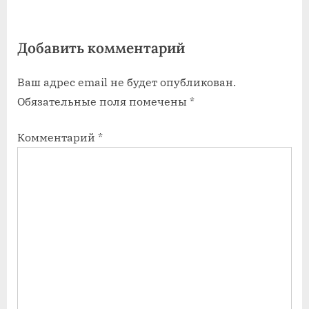
а
а
я
я
Добавить комментарий
з
з
а
а
Ваш адрес email не будет опубликован.
п
п
Обязательные поля помечены
*
и
и
с
с
Комментарий
*
ь
ь
:
: