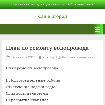
Skip
Политика конфиденциальности
Обратная связь
to
Сад и огород
content
План по ремонту водопровода
Posted
By
к
16 января 2024
snabog
Комментариев
нет
on
записи
План
План ремонта водопровода
по
ремонту
I. Подготовительные работы
водопрово
Отключение подачи воды
Слив воды из системы
Перекрытие клапанов