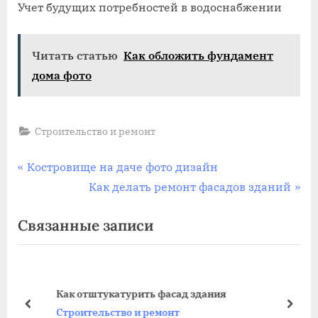
Учет будущих потребностей в водоснабжении
Читать статью
Как обложить фундамент
дома фото
Строительство и ремонт
Навигация
П
Костровище на даче фото дизайн
р
С
Как делать ремонт фасадов зданий
по
е
л
Связанные записи
записям
д
е
ы
д
д
у
у
ю
Как отштукатурить фасад здания
щ
щ
пред
дале
Строительство и ремонт