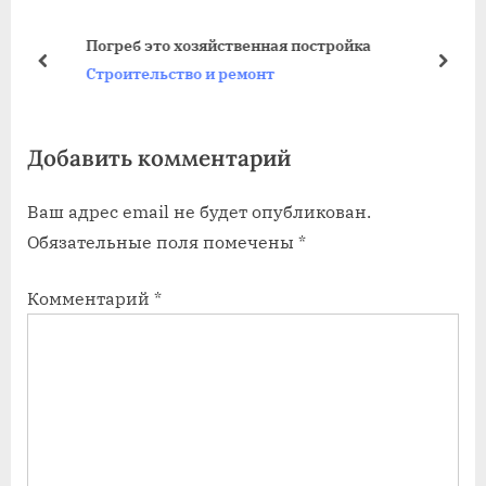
д
у
у
ю
Погреб это хозяйственная постройка
щ
щ
пред
дале
Строительство и ремонт
а
а
я
я
Добавить комментарий
з
з
а
а
Ваш адрес email не будет опубликован.
п
п
Обязательные поля помечены
*
и
и
с
с
Комментарий
*
ь
ь
:
: