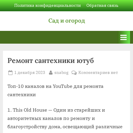
Skip
Политика конфиденциальности
Обратная связь
to
Сад и огород
content
Ремонт сантехники ютуб
Posted
By
к
1 декабря 2023
snabog
Комментариев
нет
on
записи
Ремонт
Топ-10 каналов на YouTube для ремонта
сантехник
сантехники
ютуб
1. This Old House — Один из старейших и
авторитетных каналов по ремонту и
благоустройству дома, освещающий различные