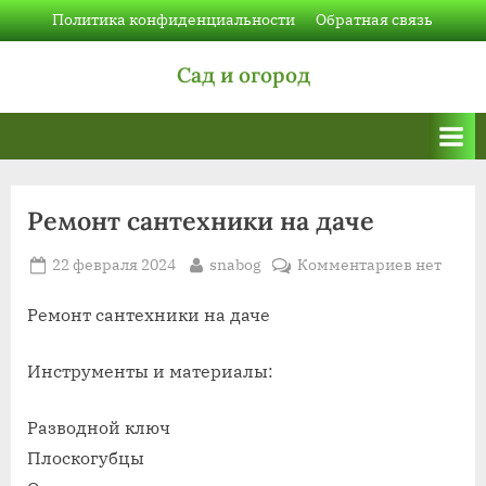
Skip
Политика конфиденциальности
Обратная связь
to
Сад и огород
content
Ремонт сантехники на даче
Posted
By
к
22 февраля 2024
snabog
Комментариев
нет
on
записи
Ремонт
Ремонт сантехники на даче
сантехни
на
Инструменты и материалы:
даче
Разводной ключ
Плоскогубцы