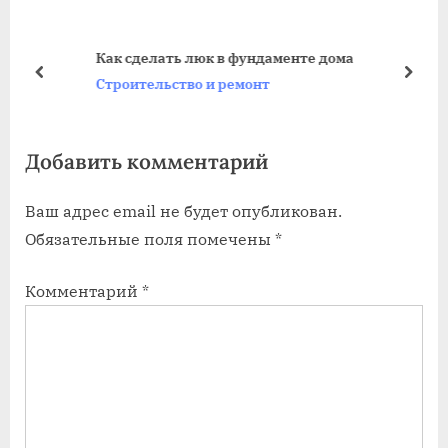
д
у
у
ю
Как сделать люк в фундаменте дома
щ
щ
пред
дале
Строительство и ремонт
а
а
я
я
Добавить комментарий
з
з
а
а
Ваш адрес email не будет опубликован.
п
п
Обязательные поля помечены
*
и
и
с
с
Комментарий
*
ь
ь
:
: