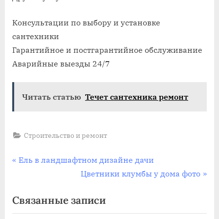
Консультации по выбору и установке
сантехники
Гарантийное и постгарантийное обслуживание
Аварийные выезды 24/7
Читать статью
Течет сантехника ремонт
Строительство и ремонт
Навигация
П
Ель в ландшафтном дизайне дачи
р
С
Цветники клумбы у дома фото
по
е
л
Связанные записи
записям
д
е
ы
д