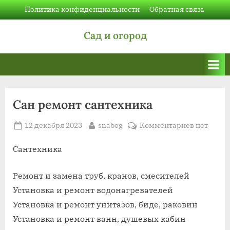
Skip
Политика конфиденциальности
Обратная связь
to
Сад и огород
content
Сан ремонт сантехника
Posted
By
к
12 декабря 2023
snabog
Комментариев
нет
on
записи
Сан
Сантехника
ремонт
сантехни
Ремонт и замена труб, кранов, смесителей
Установка и ремонт водонагревателей
Установка и ремонт унитазов, биде, раковин
Установка и ремонт ванн, душевых кабин