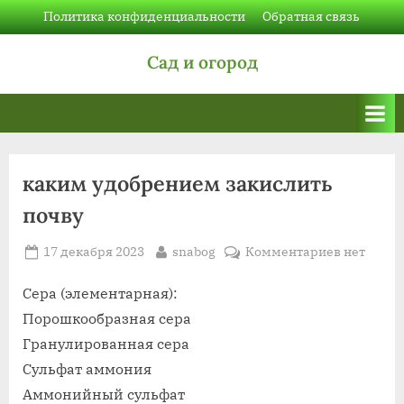
Skip
Политика конфиденциальности
Обратная связь
to
Сад и огород
content
каким удобрением закислить
почву
Posted
By
к
17 декабря 2023
snabog
Комментариев
нет
on
записи
каким
Сера (элементарная):
удобрени
Порошкообразная сера
закислить
Гранулированная сера
почву
Сульфат аммония
Аммонийный сульфат