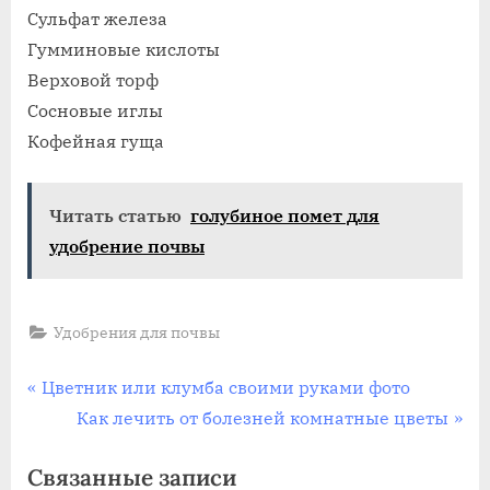
Сульфат железа
Гумминовые кислоты
Верховой торф
Сосновые иглы
Кофейная гуща
Читать статью
голубиное помет для
удобрение почвы
Удобрения для почвы
Навигация
П
Цветник или клумба своими руками фото
р
С
Как лечить от болезней комнатные цветы
по
е
л
Связанные записи
записям
д
е