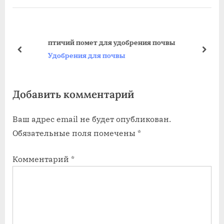
ы
д
д
у
у
ю
птичий помет для удобрения почвы
щ
щ
пред
дале
Удобрения для почвы
а
а
я
я
Добавить комментарий
з
з
а
а
Ваш адрес email не будет опубликован.
п
п
Обязательные поля помечены
*
и
и
с
с
Комментарий
*
ь
ь
:
: