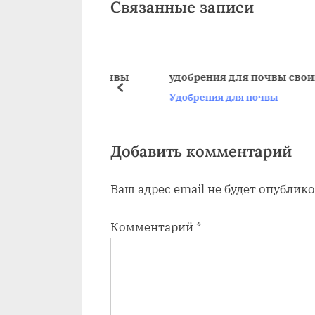
Связанные записи
д
записям
ы
д
у
ерноземной почвы
удобрения для почвы своими ру
щ
пред
чвы
Удобрения для почвы
а
я
з
Добавить комментарий
а
Ваш адрес email не будет опублико
п
и
Комментарий
*
с
ь
: