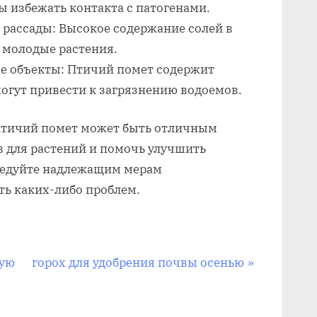
ы избежать контакта с патогенами.
 рассады: Высокое содержание солей в
 молодые растения.
ые объекты: Птичий помет содержит
огут привести к загрязнению водоемов.
птичий помет может быть отличным
 для растений и помочь улучшить
следуйте надлежащим мерам
ть каких-либо проблем.
С
кую
горох для удобрения почвы осенью
л
е