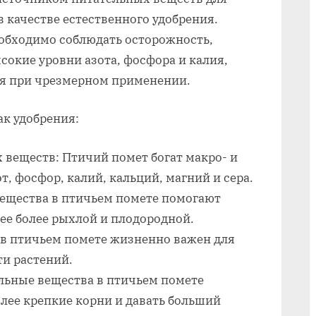
удобрения
 качестве естественного удобрения.
почвы
еобходимо соблюдать осторожность,
сокие уровни азота, фосфора и калия,
ия при чрезмерном применении.
к удобрения:
веществ: Птичий помет богат макро- и
, фосфор, калий, кальций, магний и сера.
ещества в птичьем помете помогают
 ее более рыхлой и плодородной.
 в птичьем помете жизненно важен для
ти растений.
льные вещества в птичьем помете
лее крепкие корни и давать больший