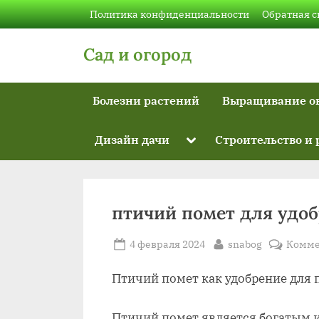
Skip
Политика конфиденциальности
Обратная с
to
content
Сад и огород
Болезни растений
Выращивание о
Toggle
Дизайн дачи
Строительство и
sub-
menu
птичий помет для удо
Posted
By
4 февраля 2024
snabog
Комме
on
Птичий помет как удобрение для
Птичий помет является богатым 