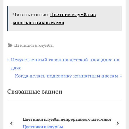
Читать статью
Цветник клумба из
многолетников схема
Цветники и клумбы
Навигация
П
Искусственный газон на детской площадке на
р
даче
по
е
С
Когда делать подкормку комнатным цветам
записям
д
л
Связанные записи
ы
е
д
д
у
у
щ
ю
Цветники клумбы непрерывного цветения
а
щ
пред
дале
Цветники и клумбы