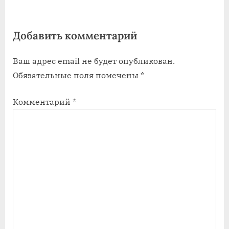
я
а
з
я
Добавить комментарий
а
з
п
а
Ваш адрес email не будет опубликован.
и
п
Обязательные поля помечены
*
с
и
ь
с
Комментарий
*
:
ь
: