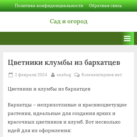
Skip
Политика конфиденциальности
Обратная связь
to
Сад и огород
content
Цветники клумбы из бархатцев
Posted
By
к
2 февраля 2024
snabog
Комментариев
нет
on
записи
Цветники
Цветники и клумбы из бархатцев
клумбы
из
Бархатцы – неприхотливые и красивоцветущие
бархатцев
растения, идеальные для создания ярких и
красочных цветников и клумб. Вот несколько
идей для их оформления: