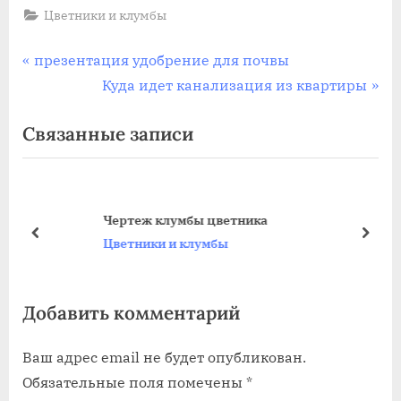
Цветники и клумбы
Навигация
П
презентация удобрение для почвы
р
С
Куда идет канализация из квартиры
по
е
л
Связанные записи
записям
д
е
ы
д
д
у
у
ю
Чертеж клумбы цветника
щ
щ
пред
дале
Цветники и клумбы
а
а
я
я
Добавить комментарий
з
з
а
а
Ваш адрес email не будет опубликован.
п
п
Обязательные поля помечены
*
и
и