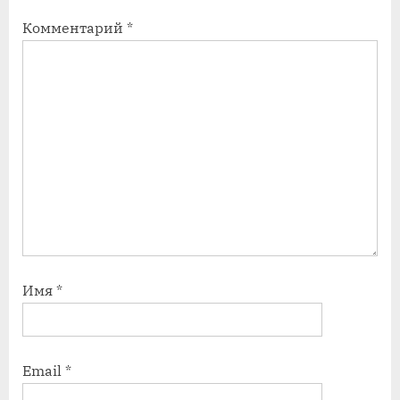
с
с
Комментарий
*
ь
ь
:
:
Имя
*
Email
*