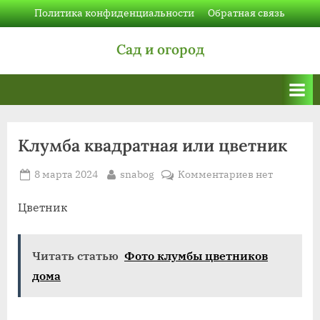
Skip
Политика конфиденциальности
Обратная связь
to
Сад и огород
content
Клумба квадратная или цветник
Posted
By
к
8 марта 2024
snabog
Комментариев
нет
on
записи
Клумба
Цветник
квадратная
или
Читать статью
Фото клумбы цветников
цветник
дома