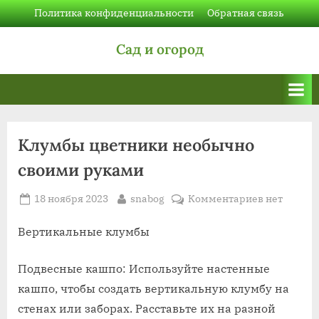
Skip
Политика конфиденциальности
Обратная связь
to
Сад и огород
content
Клумбы цветники необычно
своими руками
Posted
By
к
18 ноября 2023
snabog
Комментариев
нет
on
записи
Клумбы
Вертикальные клумбы
цветники
необычно
Подвесные кашпо: Используйте настенные
своими
кашпо, чтобы создать вертикальную клумбу на
руками
стенах или заборах. Расставьте их на разной