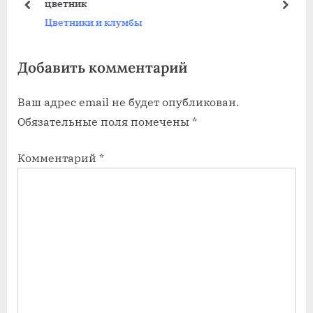
цветник
щ
щ
пред
дале
Цветники и клумбы
а
а
я
я
Добавить комментарий
з
з
а
а
Ваш адрес email не будет опубликован.
п
п
Обязательные поля помечены
*
и
и
с
с
Комментарий
*
ь
ь
:
: