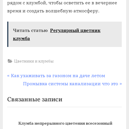
рядом с клумбой, чтобы осветить ее в вечернее
время и создать волшебную атмосферу.
Читать статью
Регулярный цветник
клумба
Цветники и клумбы
Навигация
П
Как ухаживать за газоном на даче летом
р
С
Промывка системы канализации что это
по
е
л
Связанные записи
записям
д
е
ы
д
д
у
Клумба непрерывного цветения всесезонный
у
ю