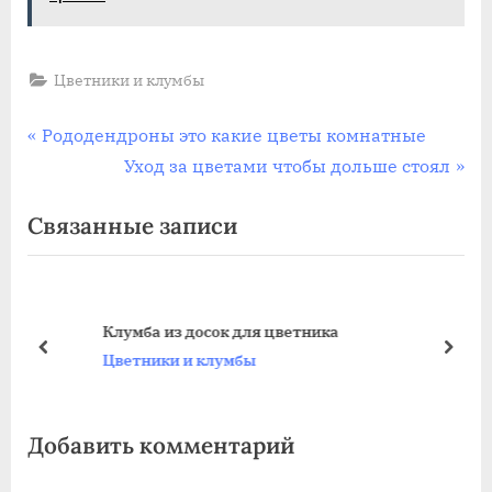
Цветники и клумбы
Навигация
П
Рододендроны это какие цветы комнатные
р
С
Уход за цветами чтобы дольше стоял
по
е
л
Связанные записи
записям
д
е
ы
д
д
у
у
ю
Клумба из досок для цветника
щ
щ
пред
дале
Цветники и клумбы
а
а
я
я
Добавить комментарий
з
з
а
а