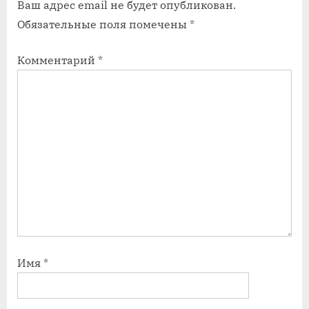
Ваш адрес email не будет опубликован.
п
п
Обязательные поля помечены
*
и
и
с
с
Комментарий
*
ь
ь
:
:
Имя
*