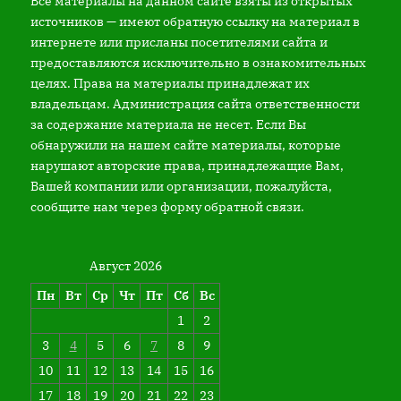
Все материалы на данном сайте взяты из открытых
источников — имеют обратную ссылку на материал в
интернете или присланы посетителями сайта и
предоставляются исключительно в ознакомительных
целях. Права на материалы принадлежат их
владельцам. Администрация сайта ответственности
за содержание материала не несет. Если Вы
обнаружили на нашем сайте материалы, которые
нарушают авторские права, принадлежащие Вам,
Вашей компании или организации, пожалуйста,
сообщите нам через форму обратной связи.
Август 2026
Пн
Вт
Ср
Чт
Пт
Сб
Вс
1
2
3
4
5
6
7
8
9
10
11
12
13
14
15
16
17
18
19
20
21
22
23