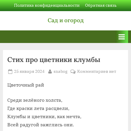
Skip
Политика конфиденциальности
Обратная связь
to
Сад и огород
content
Стих про цветники клумбы
Posted
By
к
25 января 2024
snabog
Комментариев
нет
on
записи
Стих
Цветочный рай
про
цветники
Среди зелёного холста,
клумбы
Где краски лета расцвели,
Клумбы и цветники, как мечта,
Всей радугой зажглись они.