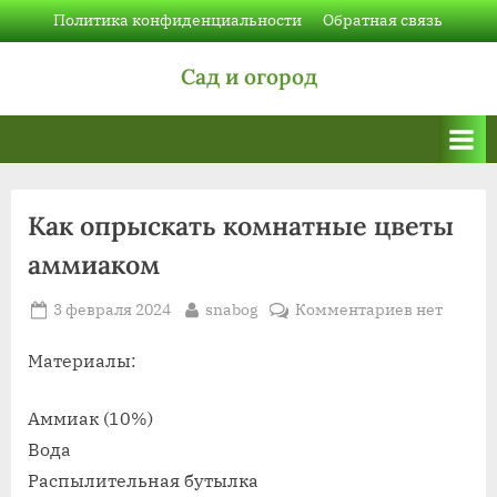
Skip
Политика конфиденциальности
Обратная связь
to
Сад и огород
content
Как опрыскать комнатные цветы
аммиаком
Posted
By
к
3 февраля 2024
snabog
Комментариев
нет
on
записи
Как
Материалы:
опрыскать
комнатны
Аммиак (10%)
цветы
Вода
аммиаком
Распылительная бутылка