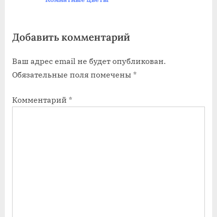
а
а
я
я
Добавить комментарий
з
з
а
а
Ваш адрес email не будет опубликован.
п
п
Обязательные поля помечены
*
и
и
с
с
Комментарий
*
ь
ь
:
: