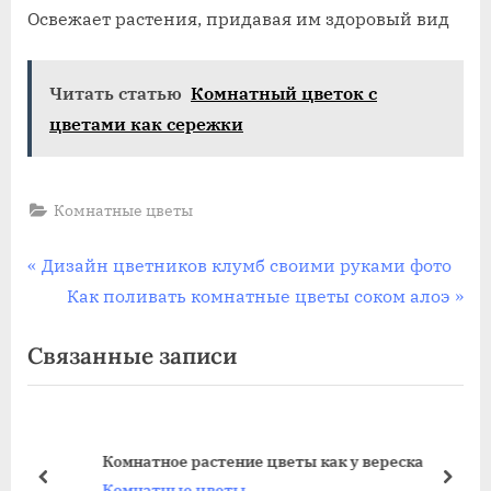
Освежает растения, придавая им здоровый вид
Читать статью
Комнатный цветок с
цветами как сережки
Комнатные цветы
Навигация
П
Дизайн цветников клумб своими руками фото
р
С
Как поливать комнатные цветы соком алоэ
по
е
л
Связанные записи
записям
д
е
ы
д
д
у
у
ю
Комнатное растение цветы как у вереска
щ
щ
пред
дале
Комнатные цветы