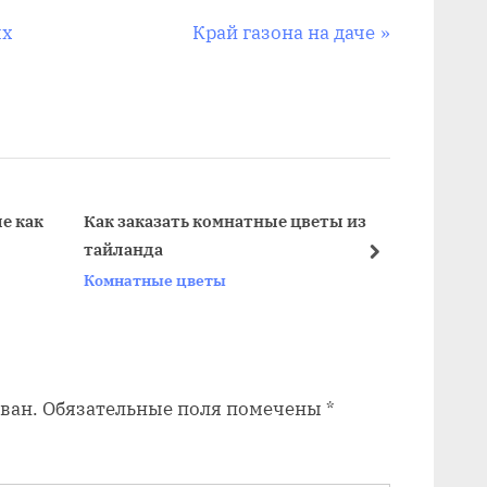
С
ых
Край газона на даче
л
е
д
у
ю
щ
е как
Как заказать комнатные цветы из
Комна
тайланда
цвет
а
далее
Комнатные цветы
Комна
я
з
а
п
ван.
Обязательные поля помечены
*
и
с
ь