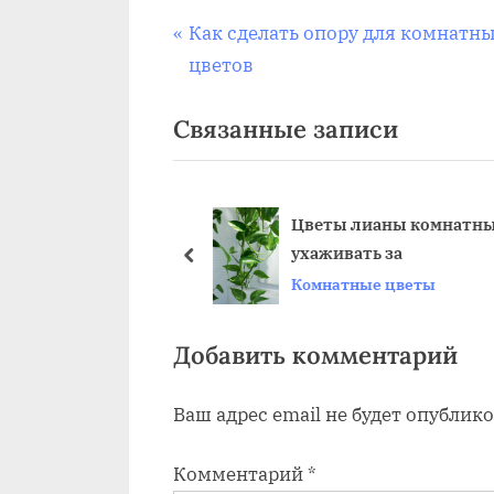
Навигация
П
Как сделать опору для комнатн
р
цветов
по
е
Связанные записи
д
записям
ы
д
у
 каталог доставка
Цветы лианы комнатны
ухаживать за
щ
пред
Комнатные цветы
а
я
з
Добавить комментарий
а
Ваш адрес email не будет опублико
п
и
Комментарий
*
с