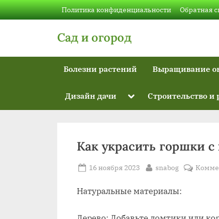
Skip
Политика конфиденциальности
Обратная с
to
content
Сад и огород
Болезни растений
Выращивание о
Toggle
Дизайн дачи
Строительство и
sub-
menu
Как украсить горшки 
Posted
By
16 ноября 2023
snabog
Комме
on
Натуральные материалы:
Дерево: Добавьте ломтики или кор