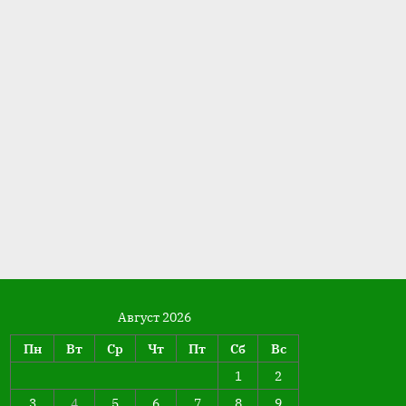
Август 2026
Пн
Вт
Ср
Чт
Пт
Сб
Вс
1
2
3
4
5
6
7
8
9