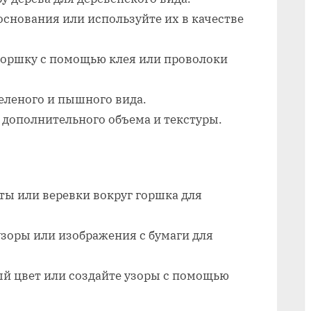
с
основания или используйте их в качестве
комнатными
цветами
горшку с помощью клея или проволоки
еленого и пышного вида.
я дополнительного объема и текстуры.
ты или веревки вокруг горшка для
узоры или изображения с бумаги для
ый цвет или создайте узоры с помощью