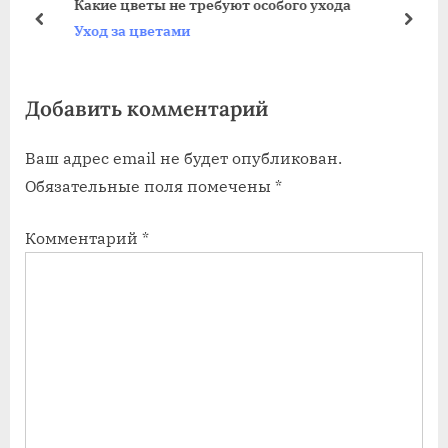
Какие цветы не требуют особого ухода
щ
щ
пред
дале
Уход за цветами
а
а
я
я
Добавить комментарий
з
з
а
а
Ваш адрес email не будет опубликован.
п
п
Обязательные поля помечены
*
и
и
с
с
Комментарий
*
ь
ь
:
: