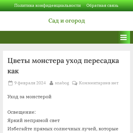
Skip
Политика конфиденциальности
Обратная связь
to
Сад и огород
content
Цветы монстера уход пересадка
как
Posted
By
к
9 февраля 2024
snabog
Комментариев
нет
on
записи
Цветы
Уход за монстерой
монстера
уход
Освещение:
пересадка
Яркий непрямой свет
как
Избегайте прямых солнечных лучей, которые