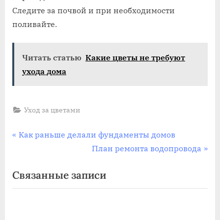
Следите за почвой и при необходимости
поливайте.
Читать статью
Какие цветы не требуют
ухода дома
Уход за цветами
Навигация
П
Как раньше делали фундаменты домов
р
С
План ремонта водопровода
по
е
л
Связанные записи
записям
д
е
ы
д
д
у
у
ю