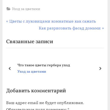
Уход за цветами
Навигация
П
Цветы с луковицами комнатные как сажать
р
С
Как разрисовать фасад домами
по
е
л
Связанные записи
записям
д
е
ы
д
д
у
у
ю
Что такое цветы гербера уход
щ
щ
пред
дале
Уход за цветами
а
а
я
я
Добавить комментарий
з
з
а
а
Ваш адрес email не будет опубликован.
п
п
Обязательные поля помечены
*