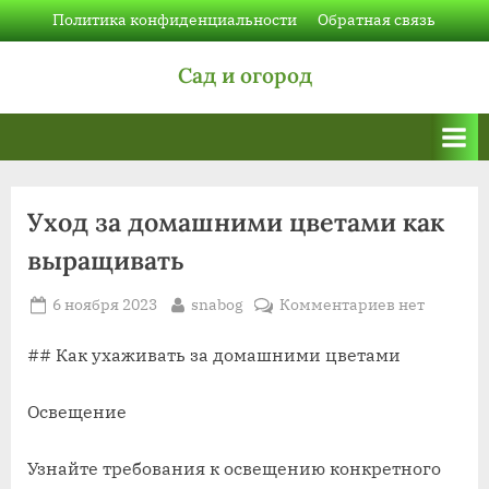
Skip
Политика конфиденциальности
Обратная связь
to
Сад и огород
content
Уход за домашними цветами как
выращивать
Posted
By
к
6 ноября 2023
snabog
Комментариев
нет
on
записи
Уход
## Как ухаживать за домашними цветами
за
домашними
Освещение
цветами
как
Узнайте требования к освещению конкретного
выращиват