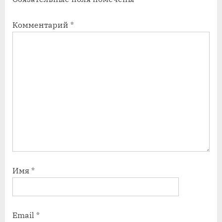
и
и
с
с
Комментарий
*
ь
ь
:
:
Имя
*
Email
*