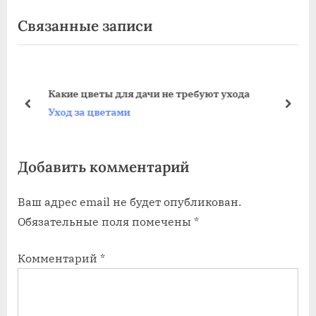
по
е
л
Связанные записи
записям
д
е
ы
д
д
у
у
ю
Какие цветы для дачи не требуют ухода
щ
щ
пред
дале
Уход за цветами
а
а
я
я
Добавить комментарий
з
з
а
а
Ваш адрес email не будет опубликован.
п
п
Обязательные поля помечены
*
и
и
с
с
Комментарий
*
ь
ь
:
: