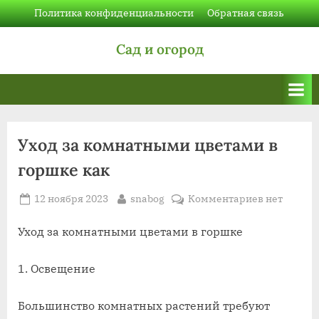
Skip
Политика конфиденциальности
Обратная связь
to
Сад и огород
content
Уход за комнатными цветами в
горшке как
Posted
By
к
12 ноября 2023
snabog
Комментариев
нет
on
записи
Уход
Уход за комнатными цветами в горшке
за
комнатны
1. Освещение
цветами
в
Большинство комнатных растений требуют
горшке