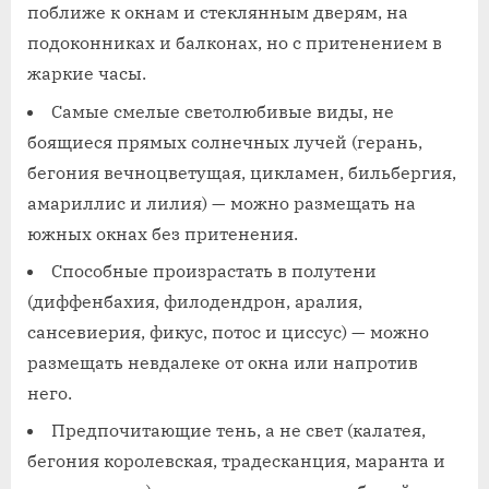
поближе к окнам и стеклянным дверям, на
подоконниках и балконах, но с притенением в
жаркие часы.
Самые смелые светолюбивые виды, не
боящиеся прямых солнечных лучей (герань,
бегония вечноцветущая, цикламен, бильбергия,
амариллис и лилия) — можно размещать на
южных окнах без притенения.
Способные произрастать в полутени
(диффенбахия, филодендрон, аралия,
сансевиерия, фикус, потос и циссус) — можно
размещать невдалеке от окна или напротив
него.
Предпочитающие тень, а не свет (калатея,
бегония королевская, традесканция, маранта и