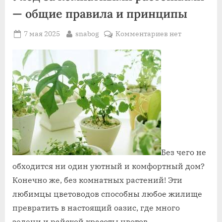
— общие правила и принципы
Posted
By
к
7 мая 2025
snabog
Комментариев
нет
on
записи
Уход
за
комнатными
растениями
—
общие
правила
и
принципы
Без чего не
обходится ни один уютный и комфортный дом?
Конечно же, без комнатных растений! Эти
любимцы цветоводов способны любое жилище
превратить в настоящий оазис, где много
зелени и райской красоты цветов.