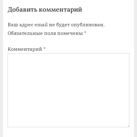
Добавить комментарий
и
п
с
и
Ваш адрес email не будет опубликован.
ь
с
Обязательные поля помечены
*
:
ь
:
Комментарий
*