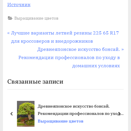
Источник
Выращивание цветов
Навигация
П
Лучшие варианты летней резины 225 65 R17
р
для кроссоверов и внедорожников
по
е
С
Древнеяпонское искусство бонсай.
записям
д
л
Рекомендации профессионалов по уходу в
ы
е
домашних условиях
д
д
Связанные записи
у
у
щ
ю
а
щ
Древнеяпонское искусство бонсай.
я
а
Рекомендации профессионалов по уходу
з
я
пред
дале
в домашних условиях
Выращивание цветов
а
з
п
а