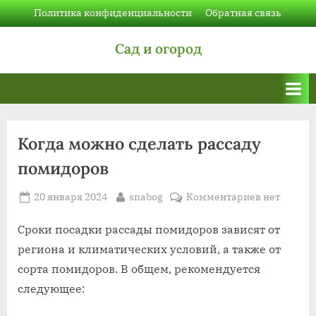
Skip
Политика конфиденциальности
Обратная связь
to
Сад и огород
content
Когда можно сделать рассаду
помидоров
Posted
By
к
20 января 2024
snabog
Комментариев
нет
on
записи
Когда
Сроки посадки рассады помидоров зависят от
можно
региона и климатических условий, а также от
сделать
сорта помидоров. В общем, рекомендуется
рассаду
следующее:
помидоров