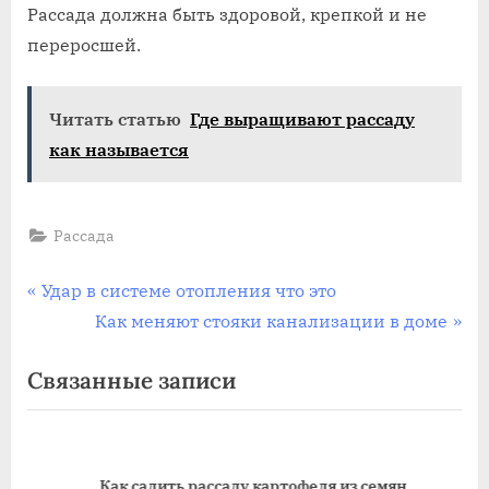
Рассада должна быть здоровой, крепкой и не
переросшей.
Читать статью
Где выращивают рассаду
как называется
Рассада
Навигация
П
Удар в системе отопления что это
р
С
Как меняют стояки канализации в доме
по
е
л
Связанные записи
записям
д
е
ы
д
д
у
у
ю
Как садить рассаду картофеля из семян