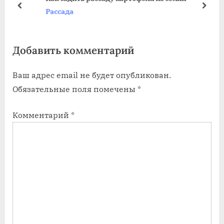
щ
щ
пред
дале
Рассада
а
а
я
я
Добавить комментарий
з
з
а
а
Ваш адрес email не будет опубликован.
п
п
Обязательные поля помечены
*
и
и
с
с
Комментарий
*
ь
ь
:
: