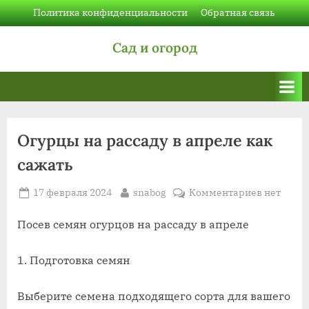
Skip
Политика конфиденциальности
Обратная связь
to
Сад и огород
content
Огурцы на рассаду в апреле как
сажать
Posted
By
к
17 февраля 2024
snabog
Комментариев
нет
on
записи
Огурцы
Посев семян огурцов на рассаду в апреле
на
рассаду
1. Подготовка семян
в
апреле
Выберите семена подходящего сорта для вашего
как