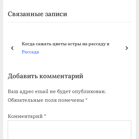
по
е
л
Связанные записи
записям
д
е
ы
д
д
у
о
у
ю
Когда сажать цветы астры на рассаду в
щ
щ
пред
дале
Рассада
а
а
я
я
Добавить комментарий
з
з
а
а
Ваш адрес email не будет опубликован.
п
п
Обязательные поля помечены
*
и
и
с
с
Комментарий
*
ь
ь
:
: