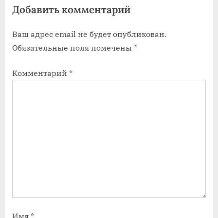
Добавить комментарий
з
з
а
а
Ваш адрес email не будет опубликован.
п
п
Обязательные поля помечены
*
и
и
с
с
Комментарий
*
ь
ь
:
:
Имя
*