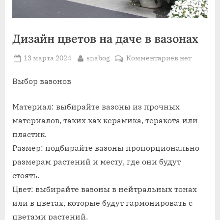
Дизайн цветов на даче в вазонах
Posted
By
к
13 марта 2024
snabog
Комментариев
нет
on
записи
Дизайн
Выбор вазонов
цветов
на
Материал: выбирайте вазоны из прочных
даче
материалов, таких как керамика, теракота или
в
пластик.
вазонах
Размер: подбирайте вазоны пропорционально
размерам растений и месту, где они будут
стоять.
Цвет: выбирайте вазоны в нейтральных тонах
или в цветах, которые будут гармонировать с
цветами растений.