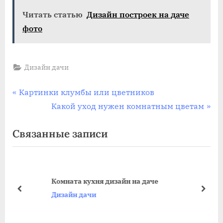
Читать статью
Дизайн построек на даче
фото
Дизайн дачи
Навигация
П
Картинки клумбы или цветников
р
С
Какой уход нужен комнатным цветам
по
е
л
Связанные записи
записям
д
е
ы
д
д
у
у
ю
Комната кухня дизайн на даче
щ
щ
пред
дале
Дизайн дачи
а
а
я
я