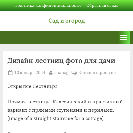
Skip
Политика конфиденциальности
Обратная связь
to
Сад и огород
content
Дизайн лестниц фото для дачи
Posted
By
к
10 января 2024
snabog
Комментариев
нет
on
записи
Дизайн
Открытые Лестницы
лестниц
фото
Прямая лестница: Классический и практичный
для
вариант с прямыми ступенями и перилами.
дачи
[Image of a straight staircase for a cottage]