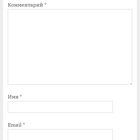
Комментарий
*
ь
ь
:
:
Имя
*
Email
*