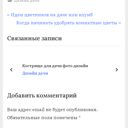
Дизайн дачи
Навигация
П
Идеи цветников на даче или клумб
р
С
Когда начинать удобрять комнатные цветы
по
е
л
Связанные записи
записям
д
е
ы
д
д
у
у
ю
Кострище для дачи фото дизайн
щ
щ
пред
дале
Дизайн дачи
а
а
я
я
Добавить комментарий
з
з
а
а
Ваш адрес email не будет опубликован.
п
п
Обязательные поля помечены
*
и
и
с
с