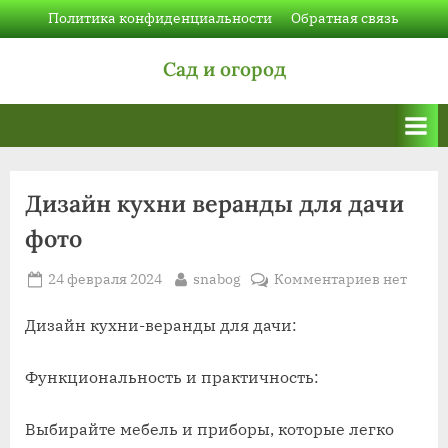
Skip
Политика конфиденциальности
Обратная связь
to
Сад и огород
content
Дизайн кухни веранды для дачи
фото
Posted
By
к
24 февраля 2024
snabog
Комментариев
нет
on
записи
Дизайн
Дизайн кухни-веранды для дачи:
кухни
веранды
Функциональность и практичность:
для
дачи
Выбирайте мебель и приборы, которые легко
фото