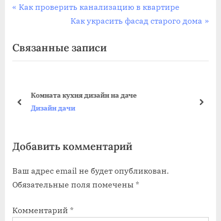
Навигация
П
Как проверить канализацию в квартире
р
С
Как украсить фасад старого дома
по
е
л
Связанные записи
записям
д
е
ы
д
д
у
у
ю
Комната кухня дизайн на даче
щ
щ
пред
дале
Дизайн дачи
а
а
я
я
Добавить комментарий
з
з
а
а
Ваш адрес email не будет опубликован.
п
п
Обязательные поля помечены
*
и
и
с
с
Комментарий
*
ь
ь