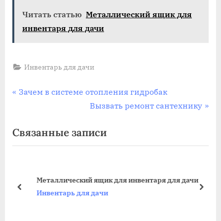
Читать статью
Металлический ящик для
инвентаря для дачи
Инвентарь для дачи
Навигация
П
Зачем в системе отопления гидробак
р
С
Вызвать ремонт сантехнику
по
е
л
Связанные записи
записям
д
е
ы
д
д
у
у
ю
Металлический ящик для инвентаря для дачи
щ
щ
пред
дале
Инвентарь для дачи
а
а
я
я