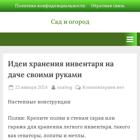
Skip
Политика конфиденциальности
Обратная связь
to
Сад и огород
content
Идеи хранения инвентаря на
даче своими руками
Posted
By
к
22 января 2024
snabog
Комментариев
нет
on
записи
Идеи
Настенные конструкции
хранения
инвентаря
Полки: Крепите полки к стенам сарая или
на
гаража для хранения легкого инвентаря, такого
даче
как секаторы, лопаты и метлы.
своими