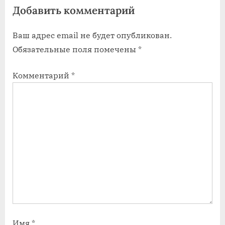
Добавить комментарий
з
з
а
а
Ваш адрес email не будет опубликован.
п
п
Обязательные поля помечены
*
и
и
с
с
Комментарий
*
ь
ь
:
:
Имя
*