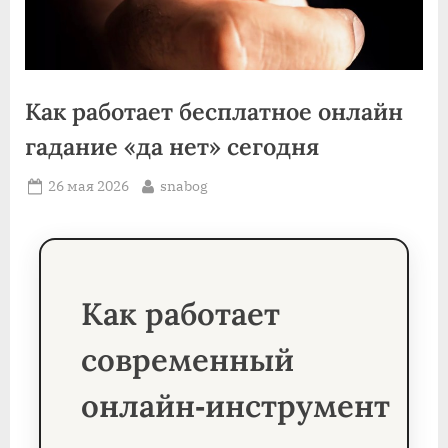
Как работает бесплатное онлайн
гадание «да нет» сегодня
Posted
By
26 мая 2026
snabog
on
Как работает
современный
онлайн‑инструмент