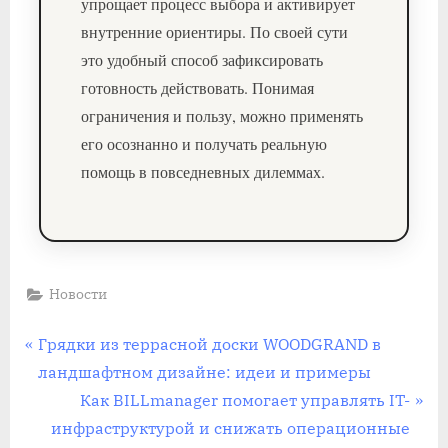
упрощает процесс выбора и активирует
внутренние ориентиры. По своей сути
это удобный способ зафиксировать
готовность действовать. Понимая
ограничения и пользу, можно применять
его осознанно и получать реальную
помощь в повседневных дилеммах.
Новости
Навигация
П
Грядки из террасной доски WOODGRAND в
р
ландшафтном дизайне: идеи и примеры
по
е
С
Как BILLmanager помогает управлять IT-
записям
д
л
инфраструктурой и снижать операционные