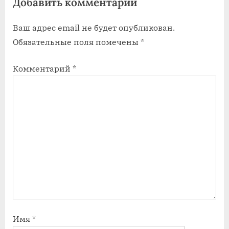
Добавить комментарий
з
з
а
а
Ваш адрес email не будет опубликован.
п
п
Обязательные поля помечены
*
и
и
с
с
Комментарий
*
ь
ь
:
:
Имя
*