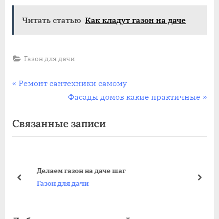
Читать статью
Как кладут газон на даче
Газон для дачи
Навигация
П
Ремонт сантехники самому
р
С
Фасады домов какие практичные
по
е
л
Связанные записи
записям
д
е
ы
д
д
у
у
ю
Делаем газон на даче шаг
щ
щ
пред
дале
Газон для дачи
а
а
я
я