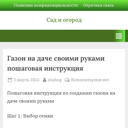
Skip
Политика конфиденциальности
Обратная связь
to
Сад и огород
content
Газон на даче своими руками
пошаговая инструкция
Posted
By
к
2 марта 2024
snabog
Комментариев
нет
on
записи
Газон
Пошаговая инструкция по созданию газона на
на
даче своими руками
даче
своими
Шаг 1: Выбор семян
руками
пошаговая